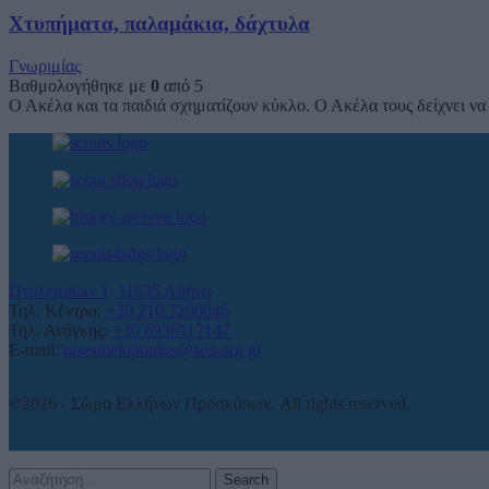
Χτυπήματα, παλαμάκια, δάχτυλα
Γνωριμίας
Βαθμολογήθηκε με
0
από 5
Ο Ακέλα και τα παιδιά σχηματίζουν κύκλο. Ο Ακέλα τους δείχνει να
Πτολεμαίων 1, 11635 Αθήνα
Τηλ. Κέντρο:
+30 210.7290046
Τηλ. Ανάγκης:
+30 6936117147
E-mail:
ntsesmelopoulos@sep.org.gr
©2026 - Σώμα Ελλήνων Προσκόπων. All rights reserved.
Search