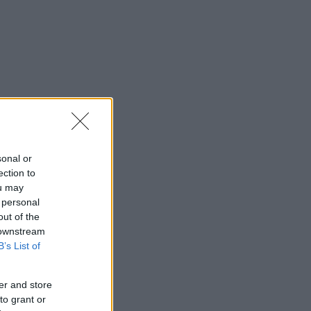
sonal or
ection to
ou may
 personal
out of the
 downstream
B’s List of
er and store
to grant or