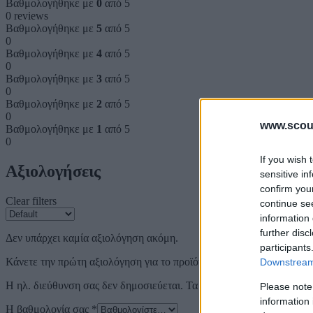
Βαθμολογήθηκε με
0
από 5
0 reviews
Βαθμολογήθηκε με
5
από 5
0
Βαθμολογήθηκε με
4
από 5
0
Βαθμολογήθηκε με
3
από 5
0
Βαθμολογήθηκε με
2
από 5
0
www.scout
Βαθμολογήθηκε με
1
από 5
0
If you wish 
Αξιολογήσεις
sensitive in
confirm you
Clear filters
continue se
information 
further disc
Δεν υπάρχει καμία αξιολόγηση ακόμη.
participants
Κάνετε την πρώτη αξιολόγηση για το προϊόν: “Οι φωλιές”
Downstream 
Η ηλ. διεύθυνση σας δεν δημοσιεύεται.
Τα υποχρεωτικά πεδία σημε
Please note
information 
Η βαθμολογία σας
*