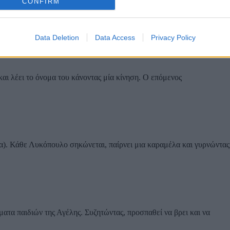
CONFIRM
ς κυνηγά τα άλλα Λυκόπουλα για να τα πιάσει.
Data Deletion
Data Access
Privacy Policy
και λέει το όνομα του κάνοντας μία κίνηση. Ο επόμενος
). Κάθε Λυκόπουλο σηκώνεται, παίρνει μια καραμέλα και γυρνώντας 
τα παιδιών της Αγέλης. Συζητώντας, προσπαθεί να βρει και να