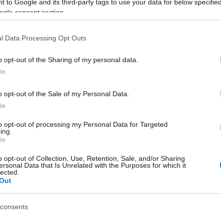
 to Google and its third-party tags to use your data for below specifi
ogle consent section.
l Data Processing Opt Outs
o opt-out of the Sharing of my personal data.
In
o opt-out of the Sale of my Personal Data.
In
ν τον πλοηγό για την επόμενη φορά που θα σχολιάσω.
to opt-out of processing my Personal Data for Targeted
ing.
In
o opt-out of Collection, Use, Retention, Sale, and/or Sharing
ersonal Data that Is Unrelated with the Purposes for which it
lected.
Out
consents