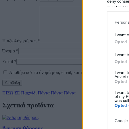
deny consent
in below Go
Persona
I want t
Η αξιολόγησή σας
*
Opted 
Όνομα
*
I want t
Email
*
Opted 
Αποθήκευσε το όνομά μου, email, και τον ιστότοπο μου σε αυτό
I want 
Advertis
Opted 
I want t
ΠΙΣΩ ΣΕ Παιχνίδι Πάντα Πάντα Πάντα
of my P
was col
Σχετικά προϊόντα
Opted 
Google 
Άσκηση θάρρους