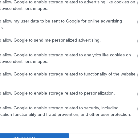
o allow Google to enable storage related to advertising like cookies on
evice identifiers in apps.
o allow my user data to be sent to Google for online advertising
ό τους υπόλοιπους από έναν αριθμό. Στη συνέχεια, δίνει στην
s.
to allow Google to send me personalized advertising.
o allow Google to enable storage related to analytics like cookies on
evice identifiers in apps.
σειρά ύψους η σύμφωνα με το χρώμα των μαλλιών
o allow Google to enable storage related to functionality of the website
o allow Google to enable storage related to personalization.
μυαλό τους δύο παιδιά της Αγέλης. Κατόπιν όλα τα
o allow Google to enable storage related to security, including
cation functionality and fraud prevention, and other user protection.