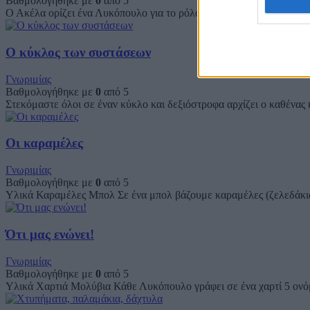
Βαθμολογήθηκε με
0
από 5
Ο Ακέλα ορίζει ένα Λυκόπουλο για το ρόλο του θηρευτή. Ο θηρευτή
Ο κύκλος των συστάσεων
Γνωριμίας
Βαθμολογήθηκε με
0
από 5
Στεκόμαστε όλοι σε έναν κύκλο και δεξιόστροφα αρχίζει ο καθένας 
Οι καραμέλες
Γνωριμίας
Βαθμολογήθηκε με
0
από 5
Υλικά Καραμέλες Μπολ Σε ένα μπολ βάζουμε καραμέλες (ζελεδάκια
Ότι μας ενώνει!
Γνωριμίας
Βαθμολογήθηκε με
0
από 5
Υλικά Χαρτιά Μολύβια Κάθε Λυκόπουλο γράφει σε ένα χαρτί 5 ονόμα