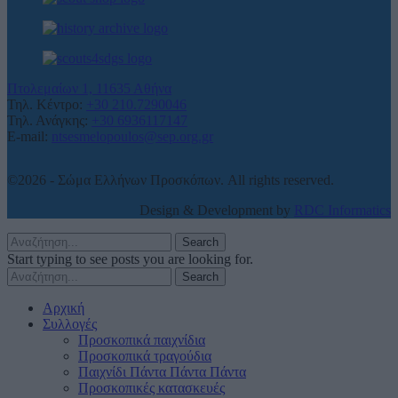
Πτολεμαίων 1, 11635 Αθήνα
Τηλ. Κέντρο:
+30 210.7290046
Τηλ. Ανάγκης:
+30 6936117147
E-mail:
ntsesmelopoulos@sep.org.gr
©2026 - Σώμα Ελλήνων Προσκόπων. All rights reserved.
Design & Development by
RDC Informatics
Search
Start typing to see posts you are looking for.
Search
Αρχική
Συλλογές
Προσκοπικά παιχνίδια
Προσκοπικά τραγούδια
Παιχνίδι Πάντα Πάντα Πάντα
Προσκοπικές κατασκευές