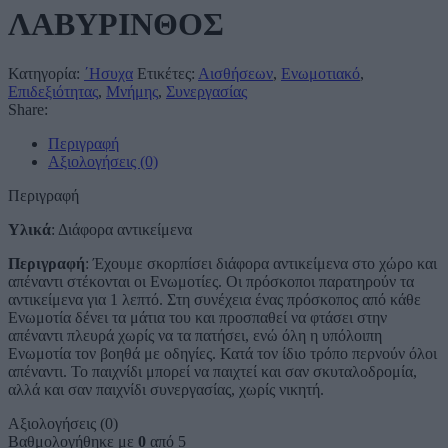
ΛΑΒΥΡΙΝΘΟΣ
Κατηγορία:
΄Ησυχα
Ετικέτες:
Αισθήσεων
,
Ενωμοτιακό
,
Επιδεξιότητας
,
Μνήμης
,
Συνεργασίας
Share:
Περιγραφή
Αξιολογήσεις (0)
Περιγραφή
Υλικά
: Διάφορα αντικείμενα
Περιγραφή
: Έχουμε σκορπίσει διάφορα αντικείμενα στο χώρο και
απέναντι στέκονται οι Ενωμοτίες. Οι πρόσκοποι παρατηρούν τα
αντικείμενα για 1 λεπτό. Στη συνέχεια ένας πρόσκοπος από κάθε
Ενωμοτία δένει τα μάτια του και προσπαθεί να φτάσει στην
απέναντι πλευρά χωρίς να τα πατήσει, ενώ όλη η υπόλοιπη
Ενωμοτία τον βοηθά με οδηγίες. Κατά τον ίδιο τρόπο περνούν όλοι
απέναντι. Το παιχνίδι μπορεί να παιχτεί και σαν σκυταλοδρομία,
αλλά και σαν παιχνίδι συνεργασίας, χωρίς νικητή.
Αξιολογήσεις (0)
Βαθμολογήθηκε με
0
από 5