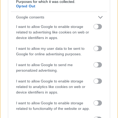
Purposes for which it was collected.
Opted Out
ΤΟ ΑΥΛΑΚΙ
Google consents
΄Ησυχα
I want to allow Google to enable storage
Βαθμολογήθηκε με
0
από 5
related to advertising like cookies on web or
Υλικά: Μία λωρίδα ύφασμα μήκους 1 m και πλάτους 4 – 5 cm, 1
device identifiers in apps.
μπαλάκι του πινγκ – πονγκ, καρφίτσες, 5
I want to allow my user data to be sent to
Google for online advertising purposes.
ΤΟ ΚΟΥΒΑΡΙ
I want to allow Google to send me
΄Ησυχα
Βαθμολογήθηκε με
0
από 5
personalized advertising.
Υλικά: – Περιγραφή: Τα παιδιά στέκονται σε κύκλο, πολύ κοντά το
ένα με το άλλο και πιάνουν τα χέρια τους
I want to allow Google to enable storage
related to analytics like cookies on web or
device identifiers in apps.
ΤΟ ΠΑΙΧΝΙΔΙ ΤΩΝ ΧΕΡΙΩΝ (THE HAND
GAME)
I want to allow Google to enable storage
related to functionality of the website or app.
΄Ησυχα
Βαθμολογήθηκε με
0
από 5