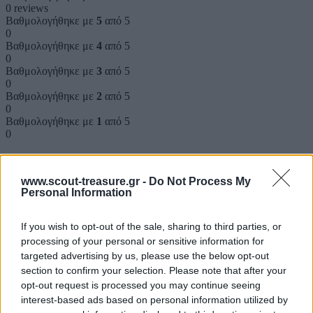
0 reviews
Βαθμολογήθηκε με
5
από 5
0
Βαθμολογήθηκε με
4
από 5
0
Βαθμολογήθηκε με
3
από 5
0
Βαθμολογήθηκε με
2
από 5
0
Βαθμολογήθηκε με
1
από 5
0
Αξιολογήσεις
www.scout-treasure.gr -
Do Not Process My
Personal Information
Clear filters
If you wish to opt-out of the sale, sharing to third parties, or
Δεν υπάρχει καμία αξιολόγηση ακόμη.
processing of your personal or sensitive information for
Κάνετε την πρώτη αξιολόγηση για το προϊόν: “Ο ΣΚΟΤΕΙΝΟΣ
targeted advertising by us, please use the below opt-out
ΛΑΒΥΡΙΝΘΟΣ”
section to confirm your selection. Please note that after your
opt-out request is processed you may continue seeing
Η ηλ. διεύθυνση σας δεν δημοσιεύεται.
Τα υποχρεωτικά πεδία
interest-based ads based on personal information utilized by
σημειώνονται με
*