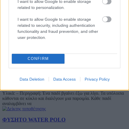
I want to allow Google to enable storage
Υλικά : – Περιγραφή: Όλοι είναι γονατιστοί, ακουμπούν τα δυο
τους χέρια στο έδαφος και περνούν το αριστερό τους χέρι
related to personalization.
αριστερότερα
I want to allow Google to enable storage
related to security, including authentication
ΤΟ ΣΑΚΙΔΙΟ
functionality and fraud prevention, and other
user protection.
΄Ησυχα
Βαθμολογήθηκε με
0
από 5
Υλικά: Χαρτάκια με διάφορα υλικά για το σακίδιο ένα για κάθε
παιδί, 1 κιμωλία Περιγραφή: Στο έδαφος έχουμε σχεδιάσει με
CONFIRM
ΤΡΑΓΟΥΔΙΣΤΕΣ ΠΑΡΟΙΜΙΕΣ
Data Deletion
Data Access
Privacy Policy
΄Ησυχα
Βαθμολογήθηκε με
0
από 5
Υλικά: – Περιγραφή: Ένα παιδί βγαίνει έξω για λίγο. Τα υπόλοιπα
κάθονται σε κύκλο και διαλέγουν μια παροιμία. Κάθε παιδί
αναλαμβάνει να
ΦΥΣΗΤΟ WATER POLO