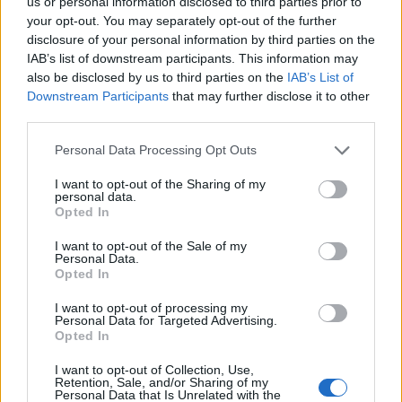
us or personal information disclosed to third parties prior to
Η βαθμολογία σας
*
your opt-out. You may separately opt-out of the further
disclosure of your personal information by third parties on the
Η αξιολόγησή σας
*
IAB’s list of downstream participants. This information may
also be disclosed by us to third parties on the
IAB’s List of
Downstream Participants
that may further disclose it to other
third parties.
Please note that this website/app uses one or more Google
Personal Data Processing Opt Outs
services and may gather and store information including but
not limited to your visit or usage behaviour. You may click to
I want to opt-out of the Sharing of my
personal data.
Όνομα
*
grant or deny consent to Google and its third-party tags to
Opted In
use your data for below specified purposes in below Google
Email
*
consent section.
I want to opt-out of the Sale of my
Personal Data.
Αποθήκευσε το όνομά μου, email, και τον ιστότοπο μου σε
Opted In
αυτόν τον πλοηγό για την επόμενη φορά που θα σχολιάσω.
I want to opt-out of processing my
Personal Data for Targeted Advertising.
Opted In
ΠΙΣΩ ΣΕ Προσκοπικά παιχνίδια
I want to opt-out of Collection, Use,
Σχετικά προϊόντα
Retention, Sale, and/or Sharing of my
Personal Data that Is Unrelated with the