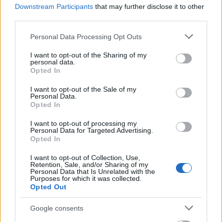
Downstream Participants
that may further disclose it to other
third parties.
Please note that this website/app uses one or more Google
Personal Data Processing Opt Outs
services and may gather and store information including but
not limited to your visit or usage behaviour. You may click to
I want to opt-out of the Sharing of my
personal data.
grant or deny consent to Google and its third-party tags to
Opted In
use your data for below specified purposes in below Google
consent section.
I want to opt-out of the Sale of my
Όνομα
*
Personal Data.
Opted In
I want to opt-out of processing my
Personal Data for Targeted Advertising.
Email
*
Opted In
I want to opt-out of Collection, Use,
Retention, Sale, and/or Sharing of my
Personal Data that Is Unrelated with the
Purposes for which it was collected.
Opted Out
Αποθήκευσε το όνομά μου, email, και τον ιστότοπο μου σε
αυτόν τον πλοηγό για την επόμενη φορά που θα σχολιάσω.
Google consents