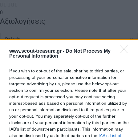
0
Αξιολογήσεις
Δεν υπάρχει καμία αξιολόγηση ακόμη.
www.scout-treasure.gr -
Do Not Process My
Personal Information
Κάνετε την πρώτη αξιολόγηση για το προϊόν: “Νιπτήρας”
If you wish to opt-out of the sale, sharing to third parties, or
Η ηλ. διεύθυνση σας δεν δημοσιεύεται.
Τα υποχρεωτικά πεδία
processing of your personal or sensitive information for
σημειώνονται με
*
targeted advertising by us, please use the below opt-out
section to confirm your selection. Please note that after your
opt-out request is processed you may continue seeing
Η βαθμολογία σας
*
interest-based ads based on personal information utilized by
us or personal information disclosed to third parties prior to
your opt-out. You may separately opt-out of the further
Η αξιολόγησή σας
*
disclosure of your personal information by third parties on the
IAB’s list of downstream participants. This information may
also be disclosed by us to third parties on the
IAB’s List of