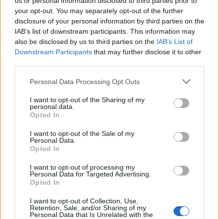
us or personal information disclosed to third parties prior to
Η αξιολόγησή σας
*
your opt-out. You may separately opt-out of the further
disclosure of your personal information by third parties on the
IAB’s list of downstream participants. This information may
also be disclosed by us to third parties on the
IAB’s List of
Downstream Participants
that may further disclose it to other
third parties.
Please note that this website/app uses one or more Google
Personal Data Processing Opt Outs
Όνομα
*
services and may gather and store information including but
not limited to your visit or usage behaviour. You may click to
I want to opt-out of the Sharing of my
personal data.
Email
*
grant or deny consent to Google and its third-party tags to
Opted In
use your data for below specified purposes in below Google
Αποθήκευσε το όνομά μου, email, και τον ιστότοπο μου σε
consent section.
I want to opt-out of the Sale of my
αυτόν τον πλοηγό για την επόμενη φορά που θα σχολιάσω.
Personal Data.
Opted In
I want to opt-out of processing my
ΠΙΣΩ ΣΕ Προσκοπικά παιχνίδια
Personal Data for Targeted Advertising.
Opted In
Σχετικά προϊόντα
I want to opt-out of Collection, Use,
Retention, Sale, and/or Sharing of my
Personal Data that Is Unrelated with the