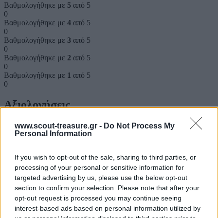
Βαθμολογήθηκε με
5
από 5
0
Βαθμολογήθηκε με
4
από 5
0
Βαθμολογήθηκε με
3
από 5
0
Βαθμολογήθηκε με
2
από 5
0
Βαθμολογήθηκε με
1
από 5
0
Αξιολογήσεις
Clear filters
www.scout-treasure.gr -
Do Not Process My
Personal Information
Δεν υπάρχει καμία αξιολόγηση ακόμη.
If you wish to opt-out of the sale, sharing to third parties, or
Κάνετε την πρώτη αξιολόγηση για το προϊόν: “ΛΟΥΚΕΤΟ”
processing of your personal or sensitive information for
targeted advertising by us, please use the below opt-out
Η ηλ. διεύθυνση σας δεν δημοσιεύεται.
Τα υποχρεωτικά πεδία
section to confirm your selection. Please note that after your
σημειώνονται με
*
opt-out request is processed you may continue seeing
interest-based ads based on personal information utilized by
Η βαθμολογία σας
*