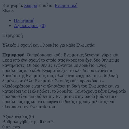
Κατηγορία:
Ζωηρά
Ετικέτα:
Ενωμοτιακό
Share:
Περιγραφή
Αξιολογήσεις (0)
Περιγραφή
Υλικά
: 1 σχοινί και 1 λουκέτο για κάθε Ενωμοτία
Περιγραφή
: Οι πρόσκοποι κάθε Ενωμοτίας δένονται γύρω και
μέσα από ένα σχοινί το οποίο στις άκρες του έχει δύο θηλιές με
καντηλίτσες. Οι δύο θηλιές ενώνονται με λουκέτο. Ένας
πρόσκοπος από κάθε Ενωμοτία έχει το κλειδί που ανοίγει το
λουκέτο της Ενωμοτίας του, αλλά είναι «αιχμάλωτος», δηλαδή
δεμένος σε άλλη Ενωμοτία. Σκοπός κάθε προσκόπου –
κλειδοκράτορα είναι να πλησιάσει τη δική του Ενωμοτία και να
καταφέρει να ξεκλειδώσει το λουκέτο. Ταυτόχρονα κάθε Ενωμοτία
προσπαθεί να πλησιάσει την Ενωμοτία στην οποία βρίσκεται ο
πρόσκοπος της και να αποφύγει ο δικός της «αιχμάλωτος» να
πλησιάσει την Ενωμοτία του.
Αξιολογήσεις (0)
Βαθμολογήθηκε με
0
από 5
0 reviews