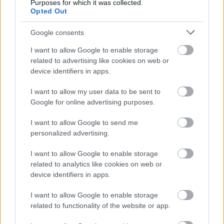
Purposes for which it was collected.
1-2-3-4-5
Opted Out
Ζωηρά
Google consents
Βαθμολογήθηκε με
0
από 5
Υλικά: 1 μπάλα Περιγραφή: Ο Αρχηγός πετάει μια μπάλα στον
I want to allow Google to enable storage
αέρα. Όποιος την πιάσει προσπαθεί να την κρατήσει για
related to advertising like cookies on web or
λογαριασμό της Ενωμοτίας
device identifiers in apps.
I want to allow my user data to be sent to
ΤΗΛΕΚΑΤΕΥΘΥΝΟΜΕΝΟΣ
Google for online advertising purposes.
ΓΕΡΑΝΟΠΡΟΣΚΟΠΟΣ
I want to allow Google to send me
Ζωηρά
personalized advertising.
Βαθμολογήθηκε με
0
από 5
Υλικά: 3 σχοινιά μήκους 4 m και ένα υπόστρωμα ανά Ενωμοτία, 5
πλαστικά μπουκάλια ανά Ενωμοτία Περιγραφή: Το παιχνίδι αυτό
I want to allow Google to enable storage
related to analytics like cookies on web or
device identifiers in apps.
ΤΟ ΔΕΝΤΡΟ ΒΓΑΖΕΙ ΔΗΛΗΤΗΡΙΟ
I want to allow Google to enable storage
Ζωηρά
related to functionality of the website or app.
Βαθμολογήθηκε με
0
από 5
Υλικά: – Περιγραφή: Ένας πρόσκοπος είναι το «δέντρο» και βγάζει