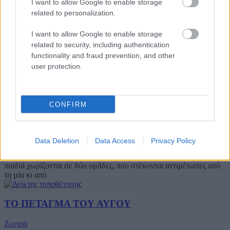
I want to allow Google to enable storage
την παλάμη του ανοιχτή μπροστά, τεντώνοντας το χέρι του. Τα
related to personalization.
ΤΟ ΜΑΝΤΗΛΙ
I want to allow Google to enable storage
related to security, including authentication
Ζωηρά
functionality and fraud prevention, and other
Βαθμολογήθηκε με
0
από 5
user protection.
Υλικά: – Περιγραφή: Τα παιδιά χωρίζονται σε δύο ομάδες, που
στέκονται αντιμέτωπες σε δύο παράλληλες γραμμές με απόσταση
15 m μεταξύ τους.
CONFIRM
ΤΟ ΜΟΙΡΑΣΜΑ ΤΟΥ ΣΧΟΙΝΙΟΥ
Ζωηρά
Data Deletion
Data Access
Privacy Policy
Βαθμολογήθηκε με
0
από 5
Υλικά: 1 αρκετά μεγάλο κομμάτι χοντρού σχοινιού Περιγραφή: Τα
παιδιά χωρίζονται σε δύο ομάδες, που στέκονται αντιμέτωπες από
τη μία κι από
ΤΟ ΠΕΤΑΓΜΑ ΤΟΥ ΑΥΓΟΥ
Ζωηρά