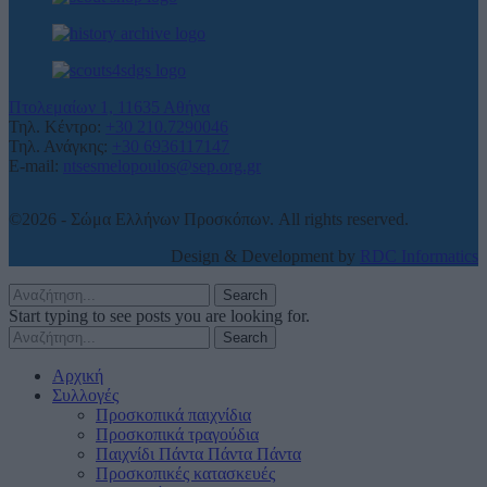
Πτολεμαίων 1, 11635 Αθήνα
Τηλ. Κέντρο:
+30 210.7290046
Τηλ. Ανάγκης:
+30 6936117147
E-mail:
ntsesmelopoulos@sep.org.gr
©2026 - Σώμα Ελλήνων Προσκόπων. All rights reserved.
Design & Development by
RDC Informatics
Search
Start typing to see posts you are looking for.
Search
Αρχική
Συλλογές
Προσκοπικά παιχνίδια
Προσκοπικά τραγούδια
Παιχνίδι Πάντα Πάντα Πάντα
Προσκοπικές κατασκευές