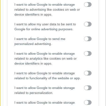
I want to allow Google to enable storage
Ζωηρά
related to advertising like cookies on web or
Βαθμολογήθηκε με
0
από 5
device identifiers in apps.
Υλικά Κιμωλία Σχεδιάζουμε μια γραμμή στο πάτωμα με
I want to allow my user data to be sent to
κιμωλία. Τα Λυκόπουλα βρίσκονται πίσω από την γραμμή. Ο
Google for online advertising purposes.
Ακέλα μπορεί να
I want to allow Google to send me
personalized advertising.
Η μάχη
I want to allow Google to enable storage
related to analytics like cookies on web or
Ζωηρά
device identifiers in apps.
Βαθμολογήθηκε με
0
από 5
Υλικά Μπάλα μικρή Χαράζουμε στο έδαφος έναν κύκλο. Τα
I want to allow Google to enable storage
μισά Λυκόπουλα μπαίνουν μέσα στο κύκλο, τα άλλα μισά
related to functionality of the website or app.
μένουν απ’
I want to allow Google to enable storage
related to personalization.
Ποδόσφαιρο σε κύκλο
I want to allow Google to enable storage