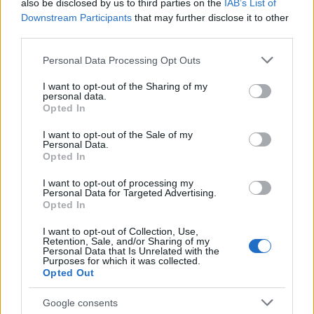
also be disclosed by us to third parties on the
IAB’s List of
Downstream Participants
that may further disclose it to other
third parties.
Please note that this website/app uses one or more Google
Personal Data Processing Opt Outs
Email
*
services and may gather and store information including but
not limited to your visit or usage behaviour. You may click to
I want to opt-out of the Sharing of my
personal data.
grant or deny consent to Google and its third-party tags to
Opted In
use your data for below specified purposes in below Google
consent section.
I want to opt-out of the Sale of my
Αποθήκευσε το όνομά μου, email, και τον ιστότοπο μου σε
Personal Data.
Opted In
αυτόν τον πλοηγό για την επόμενη φορά που θα σχολιάσω.
I want to opt-out of processing my
Personal Data for Targeted Advertising.
Opted In
ΠΙΣΩ ΣΕ Παιχνίδι Πάντα Πάντα Πάντα
I want to opt-out of Collection, Use,
Retention, Sale, and/or Sharing of my
Σχετικά προϊόντα
Personal Data that Is Unrelated with the
Purposes for which it was collected.
Opted Out
Γη, νερό, αέρας
Google consents