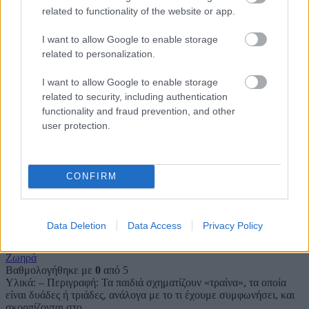
related to functionality of the website or app.
ΤΟ ΦΙΔΙ
I want to allow Google to enable storage
Ζωηρά
related to personalization.
Βαθμολογήθηκε με
0
από 5
Υλικά: – Περιγραφή: Όλοι μπαίνουν σε σειρές κατά Ενωμοτίες. Το
I want to allow Google to enable storage
αριστερό χέρι κάθε παιδιού περνάει κάτω από τα πόδια του και το
related to security, including authentication
functionality and fraud prevention, and other
user protection.
ΤΟ ΦΙΔΟΠΟΥΚΑΜΙΣΟ (SKIN THE SNAKE)
Ζωηρά
Βαθμολογήθηκε με
0
από 5
CONFIRM
Υλικά: – Περιγραφή: Η Ενωμοτία είναι ένα φίδι που κάθε τόσο
αλλάζει δέρμα, το φιδοπουκάμισο όπως λέγεται. Όλα τα παιδιά
Data Deletion
Data Access
Privacy Policy
ΤΟ ΧΑΜΕΝΟ ΒΑΓΟΝΙ
Ζωηρά
Βαθμολογήθηκε με
0
από 5
Υλικά: – Περιγραφή: Τα παιδιά σχηματίζουν «τραίνα», τα οποία
είναι δυάδες ή τριάδες, ανάλογα με το τι έχουμε συμφωνήσει, και
σκορπίζονται στο