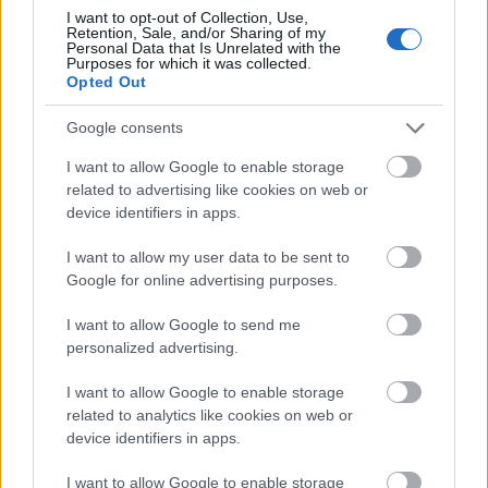
I want to opt-out of Collection, Use,
Retention, Sale, and/or Sharing of my
ΠΙΣΩ ΣΕ Προσκοπικά παιχνίδια
Personal Data that Is Unrelated with the
Purposes for which it was collected.
Opted Out
Σχετικά προϊόντα
Google consents
I want to allow Google to enable storage
ΤΗΛΕΓΕΡΑΝΟΣ
related to advertising like cookies on web or
device identifiers in apps.
΄Ησυχα
,
Ζωηρά
Βαθμολογήθηκε με
0
από 5
I want to allow my user data to be sent to
Υλικά: Για κάθε Ενωμοτία χρειαζόμαστε: Έναν κρίκο πάνω στον
Google for online advertising purposes.
οποίο δένουμε τη μία άκρη τόσων σχοινιών όσοι και οι πρόσκοποι
I want to allow Google to send me
ΤΟ ΑΠΟΛΩΛΟΣ ΠΡΟΒΑΤΟ
personalized advertising.
Ζωηρά
I want to allow Google to enable storage
Βαθμολογήθηκε με
0
από 5
related to analytics like cookies on web or
Υλικά: 1 Κουδούνα Περιγραφή: Όλοι δένουν τα μάτια τους και
device identifiers in apps.
διασκορπίζονται στο χώρο, εκτός από ένα παιδί, που είναι το
«απολωλός πρόβατο».
I want to allow Google to enable storage