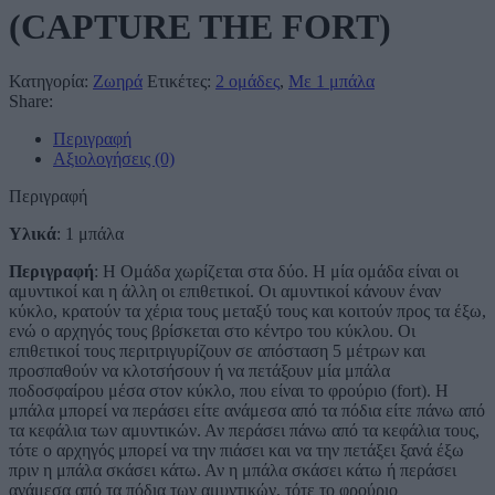
(CAPTURE THE FORT)
Κατηγορία:
Ζωηρά
Ετικέτες:
2 ομάδες
,
Με 1 μπάλα
Share:
Περιγραφή
Αξιολογήσεις (0)
Περιγραφή
Υλικά
: 1 μπάλα
Περιγραφή
: Η Ομάδα χωρίζεται στα δύο. Η μία ομάδα είναι οι
αμυντικοί και η άλλη οι επιθετικοί. Οι αμυντικοί κάνουν έναν
κύκλο, κρατούν τα χέρια τους μεταξύ τους και κοιτούν προς τα έξω,
ενώ ο αρχηγός τους βρίσκεται στο κέντρο του κύκλου. Οι
επιθετικοί τους περιτριγυρίζουν σε απόσταση 5 μέτρων και
προσπαθούν να κλοτσήσουν ή να πετάξουν μία μπάλα
ποδοσφαίρου μέσα στον κύκλο, που είναι το φρούριο (fort). Η
μπάλα μπορεί να περάσει είτε ανάμεσα από τα πόδια είτε πάνω από
τα κεφάλια των αμυντικών. Αν περάσει πάνω από τα κεφάλια τους,
τότε ο αρχηγός μπορεί να την πιάσει και να την πετάξει ξανά έξω
πριν η μπάλα σκάσει κάτω. Αν η μπάλα σκάσει κάτω ή περάσει
ανάμεσα από τα πόδια των αμυντικών, τότε το φρούριο