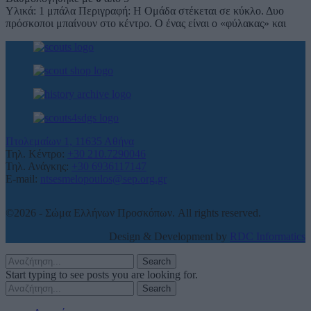
Υλικά: 1 μπάλα Περιγραφή: Η Ομάδα στέκεται σε κύκλο. Δυο
πρόσκοποι μπαίνουν στο κέντρο. Ο ένας είναι ο «φύλακας» και
Πτολεμαίων 1, 11635 Αθήνα
Τηλ. Κέντρο:
+30 210.7290046
Τηλ. Ανάγκης:
+30 6936117147
E-mail:
ntsesmelopoulos@sep.org.gr
©2026 - Σώμα Ελλήνων Προσκόπων. All rights reserved.
Design & Development by
RDC Informatics
Search
Start typing to see posts you are looking for.
Search