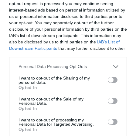
opt-out request is processed you may continue seeing
Κάνετε την πρώτη αξιολόγηση για το προϊόν: “ΚΑΤΑΛΗΨΗ
interest-based ads based on personal information utilized by
ΦΡΟΥΡΙΟΥ (CAPTURE THE FORT)”
us or personal information disclosed to third parties prior to
your opt-out. You may separately opt-out of the further
Η ηλ. διεύθυνση σας δεν δημοσιεύεται.
Τα υποχρεωτικά πεδία
σημειώνονται με
*
disclosure of your personal information by third parties on the
IAB’s list of downstream participants. This information may
Η βαθμολογία σας
*
also be disclosed by us to third parties on the
IAB’s List of
Downstream Participants
that may further disclose it to other
Η αξιολόγησή σας
*
third parties.
Please note that this website/app uses one or more Google
Personal Data Processing Opt Outs
services and may gather and store information including but
not limited to your visit or usage behaviour. You may click to
I want to opt-out of the Sharing of my
personal data.
grant or deny consent to Google and its third-party tags to
Opted In
use your data for below specified purposes in below Google
consent section.
I want to opt-out of the Sale of my
Όνομα
*
Personal Data.
Opted In
Email
*
I want to opt-out of processing my
Αποθήκευσε το όνομά μου, email, και τον ιστότοπο μου σε
Personal Data for Targeted Advertising.
αυτόν τον πλοηγό για την επόμενη φορά που θα σχολιάσω.
Opted In