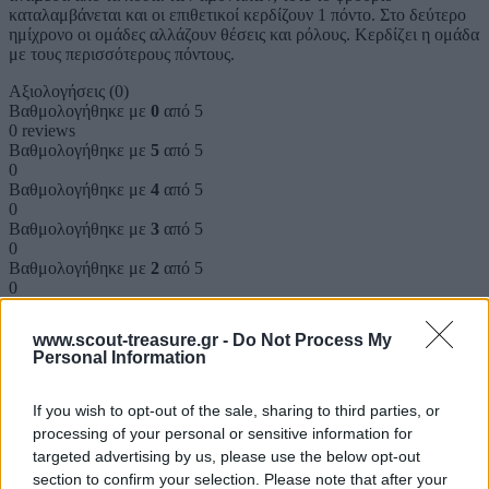
καταλαμβάνεται και οι επιθετικοί κερδίζουν 1 πόντο. Στο δεύτερο
ημίχρονο οι ομάδες αλλάζουν θέσεις και ρόλους. Κερδίζει η ομάδα
με τους περισσότερους πόντους.
Αξιολογήσεις (0)
Βαθμολογήθηκε με
0
από 5
0 reviews
Βαθμολογήθηκε με
5
από 5
0
Βαθμολογήθηκε με
4
από 5
0
Βαθμολογήθηκε με
3
από 5
0
Βαθμολογήθηκε με
2
από 5
0
Βαθμολογήθηκε με
1
από 5
0
www.scout-treasure.gr -
Do Not Process My
Personal Information
Αξιολογήσεις
If you wish to opt-out of the sale, sharing to third parties, or
Clear filters
processing of your personal or sensitive information for
targeted advertising by us, please use the below opt-out
Δεν υπάρχει καμία αξιολόγηση ακόμη.
section to confirm your selection. Please note that after your