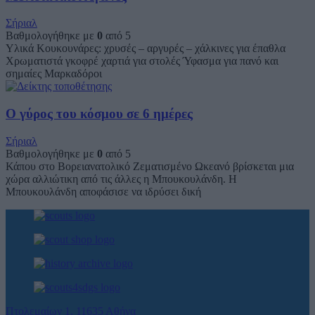
Σήριαλ
Βαθμολογήθηκε με
0
από 5
Υλικά Κουκουνάρες: χρυσές – αργυρές – χάλκινες για έπαθλα
Χρωματιστά γκοφρέ χαρτιά για στολές Ύφασμα για πανό και
σημαίες Μαρκαδόροι
Ο γύρος του κόσμου σε 6 ημέρες
Σήριαλ
Βαθμολογήθηκε με
0
από 5
Κάπου στο Βορειανατολικό Ζεματισμένο Ωκεανό βρίσκεται μια
χώρα αλλιώτικη από τις άλλες η Μπουκουλάνδη. Η
Μπουκουλάνδη αποφάσισε να ιδρύσει δική
Πτολεμαίων 1, 11635 Αθήνα