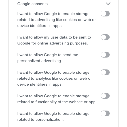
Βαθμολογήθηκε με
3
από 5
Google consents
0
Βαθμολογήθηκε με
2
από 5
I want to allow Google to enable storage
0
related to advertising like cookies on web or
Βαθμολογήθηκε με
1
από 5
0
device identifiers in apps.
Αξιολογήσεις
I want to allow my user data to be sent to
Google for online advertising purposes.
Clear filters
I want to allow Google to send me
personalized advertising.
Δεν υπάρχει καμία αξιολόγηση ακόμη.
I want to allow Google to enable storage
Κάνετε την πρώτη αξιολόγηση για το προϊόν: “Κάποτε στη Δύση”
related to analytics like cookies on web or
Η ηλ. διεύθυνση σας δεν δημοσιεύεται.
Τα υποχρεωτικά πεδία
device identifiers in apps.
σημειώνονται με
*
I want to allow Google to enable storage
Η βαθμολογία σας
*
related to functionality of the website or app.
Η αξιολόγησή σας
*
I want to allow Google to enable storage
related to personalization.