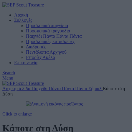
Αρχική
Συλλογές
Προσκοπικά παιχνίδια
Προσκοπικά τραγούδια
Παιχνίδι Πάντα Πάντα Πάντα
Προσκοπικές κατασκευές
Διαδρομές
Πεντάλεπτα Αρχηγού
Ιστορίες Ακέλα
Επικοινωνία
Search
Menu
Αρχική σελίδα
Παιχνίδι Πάντα Πάντα Πάντα
Σήριαλ
Κάποτε στη
Δύση
Click to enlarge
Κάποτε στη Δύση