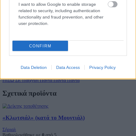
I want to allow Google to enable storage
related to security, including authentication
functionality and fraud prevention, and other
user protection.
Όνομα
*
Email
*
CONFIRM
Αποθήκευσε το όνομά μου, email, και τον ιστότοπο μου σε
αυτόν τον πλοηγό για την επόμενη φορά που θα σχολιάσω.
Data Deletion
Data Access
Privacy Policy
ΠΙΣΩ ΣΕ Παιχνίδι Πάντα Πάντα Πάντα
Σχετικά προϊόντα
«Κλωτσιάλ» (κατά το Μουντιάλ)
Σήριαλ
Βαθμολογήθηκε με
0
από 5