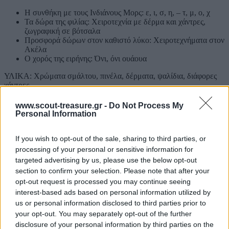
Η συνθήκη με τους Ινδιάνους Μορς: ε, ι, σ, η, – τ, μ, ο, χ
Τα δώρα της φιλίας: Χειροτεχνία με δέρμα και χάντρες,
ζωγραφική σε βότσαλα
Προσφορά δώρων στον καθιστό λύκο: Χειροτεχνήματα στον
Ακέλα
Ο χορός της ειρήνης: Όνι, όνι ουάουα
ΥΛΙΚΑ: Χρώματα σμάλτου, πινέλα, δέρματα, ψαλίδια, διάφορες
χάντρες
www.scout-treasure.gr -
Do Not Process My
Personal Information
«ΤΟ ΡΑΝΤΖΟ 3Λ»
Το μάζεμα του κοπαδιού: Τα μισά Λυκόπουλα σέρνουν ένα
If you wish to opt-out of the sale, sharing to third parties, or
σχοινί και τα υπόλοιπα προσπαθούν να το πιάσουν
processing of your personal or sensitive information for
Το μαρκάρισμα των γελαδιών: Άναμμα φωτιάς
targeted advertising by us, please use the below opt-out
Το άρμεγμα: Σκυταλοδρομία με νερό – λεκάνες
section to confirm your selection. Please note that after your
Το καθάρισμα του ράντσου: Καθαριότητα κατασκήνωσης
opt-out request is processed you may continue seeing
ΥΛΙΚΑ: Σχοινί, σπίρτα, λεκάνες, ποτήρια
interest-based ads based on personal information utilized by
us or personal information disclosed to third parties prior to
your opt-out. You may separately opt-out of the further
disclosure of your personal information by third parties on the
«ΤΟ ΑΣΤΡΟ ΤΗΣ ΔΥΣΗΣ»