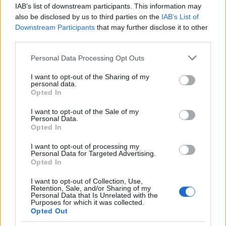
IAB’s list of downstream participants. This information may
Νυχτερινή ρομάντζαδα: Περίπατος στο δάσος με οδηγό τον
also be disclosed by us to third parties on the
IAB’s List of
πολικό αστέρα και την πυξίδα τραγούδια με κιθάρα, ιστορία
Downstream Participants
that may further disclose it to other
για την συντροφικότητα
third parties.
ΥΛΙΚΑ: Πυξίδες, κιθάρα
Please note that this website/app uses one or more Google
Personal Data Processing Opt Outs
services and may gather and store information including but
not limited to your visit or usage behaviour. You may click to
I want to opt-out of the Sharing of my
«ΦΙΕΣΤΑ ΜΕΞΙΚΑΝΑ»
personal data.
grant or deny consent to Google and its third-party tags to
Opted In
use your data for below specified purposes in below Google
Ο χορός των καμπαλέρος : Χορός Tableaux vivant από την
consent section.
Άγρια Δύση, ποτ-πουρί τραγουδιών
I want to opt-out of the Sale of my
Personal Data.
Από τότε ως τώρα: Διήγηση ινδιάνου με προβολή από την
Opted In
σύγχρονη Αμερική
ΥΛΙΚΑ: Κιθάρα
I want to opt-out of processing my
Personal Data for Targeted Advertising.
Opted In
Αξιολογήσεις (0)
Βαθμολογήθηκε με
0
από 5
0 reviews
I want to opt-out of Collection, Use,
Retention, Sale, and/or Sharing of my
Βαθμολογήθηκε με
5
από 5
Personal Data that Is Unrelated with the
0
Purposes for which it was collected.
Βαθμολογήθηκε με
4
από 5
Opted Out
0