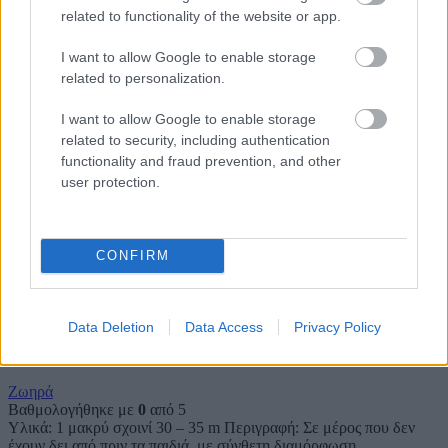
related to functionality of the website or app.
ΤΟ ΔΕΝΤΡΟ ΒΓΑΖΕΙ ΔΗΛΗΤΗΡΙΟ
I want to allow Google to enable storage
Ζωηρά
related to personalization.
Βαθμολογήθηκε με
0
από 5
Υλικά: – Περιγραφή: Ένας πρόσκοπος είναι το «δέντρο» και βγάζει
I want to allow Google to enable storage
την παλάμη του ανοιχτή μπροστά, τεντώνοντας το χέρι του. Τα
related to security, including authentication
functionality and fraud prevention, and other
user protection.
ΤΟ ΠΛΥΝΤΗΡΙΟ
Ζωηρά
Βαθμολογήθηκε με
0
από 5
CONFIRM
Υλικά: – Περιγραφή: Όλοι ξαπλώνουν μπρούμυτα και κολλητά ο
ένας δίπλα στον άλλον. Ο καθένας με τη σειρά του κυλά σαν
βαρελάκι
Data Deletion
Data Access
Privacy Policy
ΤΟ ΣΚΟΤΕΙΝΟ ΜΟΝΟΠΑΤΙ
Ζωηρά
Βαθμολογήθηκε με
0
από 5
Υλικά: 1 μακρύ σχοινί 30 – 35 m Περιγραφή: Σε μέρος που δεν
έχουν δει από πριν τα παιδιά, με σύνθετη διαμόρφωση