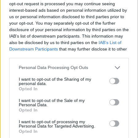
opt-out request is processed you may continue seeing
Κάνετε την πρώτη αξιολόγηση για το προϊόν: “ΙΠΠΟΔΡΟΜΙΟ
interest-based ads based on personal information utilized by
(ΕΞΑΝΤΛΗΣΗ)”
us or personal information disclosed to third parties prior to
your opt-out. You may separately opt-out of the further
Η ηλ. διεύθυνση σας δεν δημοσιεύεται.
Τα υποχρεωτικά πεδία
σημειώνονται με
*
disclosure of your personal information by third parties on the
IAB’s list of downstream participants. This information may
Η βαθμολογία σας
*
also be disclosed by us to third parties on the
IAB’s List of
Downstream Participants
that may further disclose it to other
Η αξιολόγησή σας
*
third parties.
Please note that this website/app uses one or more Google
Personal Data Processing Opt Outs
services and may gather and store information including but
not limited to your visit or usage behaviour. You may click to
I want to opt-out of the Sharing of my
personal data.
grant or deny consent to Google and its third-party tags to
Opted In
use your data for below specified purposes in below Google
consent section.
I want to opt-out of the Sale of my
Όνομα
*
Personal Data.
Opted In
Email
*
I want to opt-out of processing my
Αποθήκευσε το όνομά μου, email, και τον ιστότοπο μου σε
Personal Data for Targeted Advertising.
αυτόν τον πλοηγό για την επόμενη φορά που θα σχολιάσω.
Opted In