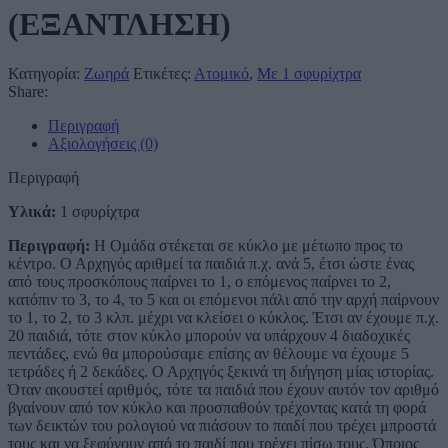
(ΕΞΑΝΤΛΗΣΗ)
Κατηγορία:
Ζωηρά
Ετικέτες:
Ατομικό
,
Με 1 σφυρίχτρα
Share:
Περιγραφή
Αξιολογήσεις (0)
Περιγραφή
Υλικά:
1 σφυρίχτρα
Περιγραφή:
Η Ομάδα στέκεται σε κύκλο με μέτωπο προς το
κέντρο. Ο Αρχηγός αριθμεί τα παιδιά π.χ. ανά 5, έτσι ώστε ένας
από τους προσκόπους παίρνει το 1, ο επόμενος παίρνει το 2,
κατόπιν το 3, το 4, το 5 και οι επόμενοι πάλι από την αρχή παίρνουν
το 1, το 2, το 3 κλπ. μέχρι να κλείσει ο κύκλος. Έτσι αν έχουμε π.χ.
20 παιδιά, τότε στον κύκλο μπορούν να υπάρχουν 4 διαδοχικές
πεντάδες, ενώ θα μπορούσαμε επίσης αν θέλουμε να έχουμε 5
τετράδες ή 2 δεκάδες. Ο Αρχηγός ξεκινά τη διήγηση μίας ιστορίας.
Όταν ακουστεί αριθμός, τότε τα παιδιά που έχουν αυτόν τον αριθμό
βγαίνουν από τον κύκλο και προσπαθούν τρέχοντας κατά τη φορά
των δεικτών του ρολογιού να πιάσουν το παιδί που τρέχει μπροστά
τους και να ξεφύγουν από το παιδί που τρέχει πίσω τους. Όποιος