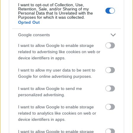
I want to opt-out of Collection, Use,
Retention, Sale, and/or Sharing of my
ΠΙΣΩ ΣΕ Προσκοπικά παιχνίδια
Personal Data that Is Unrelated with the
Purposes for which it was collected.
Opted Out
Σχετικά προϊόντα
Google consents
I want to allow Google to enable storage
1-2-3-4-5
related to advertising like cookies on web or
device identifiers in apps.
Ζωηρά
Βαθμολογήθηκε με
0
από 5
I want to allow my user data to be sent to
Υλικά: 1 μπάλα Περιγραφή: Ο Αρχηγός πετάει μια μπάλα στον
Google for online advertising purposes.
αέρα. Όποιος την πιάσει προσπαθεί να την κρατήσει για
λογαριασμό της Ενωμοτίας
I want to allow Google to send me
personalized advertising.
ΤΗΛΕΓΕΡΑΝΟΣ
I want to allow Google to enable storage
΄Ησυχα
,
Ζωηρά
related to analytics like cookies on web or
Βαθμολογήθηκε με
0
από 5
device identifiers in apps.
Υλικά: Για κάθε Ενωμοτία χρειαζόμαστε: Έναν κρίκο πάνω στον
οποίο δένουμε τη μία άκρη τόσων σχοινιών όσοι και οι πρόσκοποι
I want to allow Google to enable storage