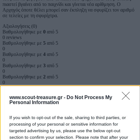
πιαστεί βγαίνει από το παιχνίδι και γίνεται νέα αρίθμηση. Ο
Αρχηγός όποτε θέλει μπορεί σαν έκπληξη να σφυρίζει τον αριθμό
σε τελείες με τη σφυρίχτρα.
Αξιολογήσεις (0)
Βαθμολογήθηκε με
0
από 5
0 reviews
Βαθμολογήθηκε με
5
από 5
0
Βαθμολογήθηκε με
4
από 5
0
Βαθμολογήθηκε με
3
από 5
0
Βαθμολογήθηκε με
2
από 5
0
Βαθμολογήθηκε με
1
από 5
0
www.scout-treasure.gr -
Do Not Process My
Personal Information
Αξιολογήσεις
If you wish to opt-out of the sale, sharing to third parties, or
Clear filters
processing of your personal or sensitive information for
targeted advertising by us, please use the below opt-out
Δεν υπάρχει καμία αξιολόγηση ακόμη.
section to confirm your selection. Please note that after your