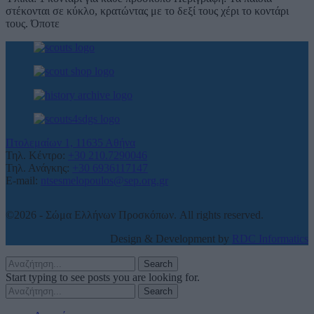
στέκονται σε κύκλο, κρατώντας με το δεξί τους χέρι το κοντάρι
τους. Όποτε
Πτολεμαίων 1, 11635 Αθήνα
Τηλ. Κέντρο:
+30 210.7290046
Τηλ. Ανάγκης:
+30 6936117147
E-mail:
ntsesmelopoulos@sep.org.gr
©2026 - Σώμα Ελλήνων Προσκόπων. All rights reserved.
Design & Development by
RDC Informatics
Search
Start typing to see posts you are looking for.
Search