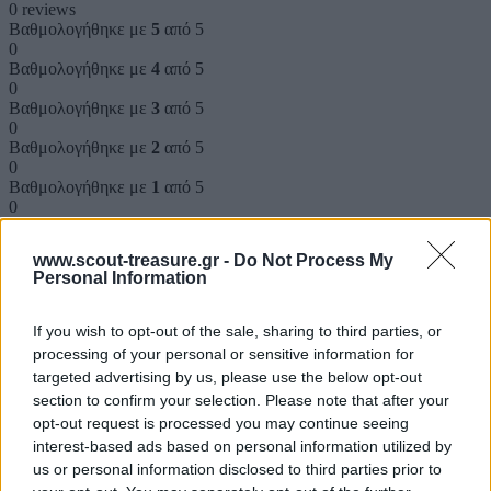
0 reviews
Βαθμολογήθηκε με
5
από 5
0
Βαθμολογήθηκε με
4
από 5
0
Βαθμολογήθηκε με
3
από 5
0
Βαθμολογήθηκε με
2
από 5
0
Βαθμολογήθηκε με
1
από 5
0
Αξιολογήσεις
www.scout-treasure.gr -
Do Not Process My
Personal Information
Clear filters
If you wish to opt-out of the sale, sharing to third parties, or
processing of your personal or sensitive information for
Δεν υπάρχει καμία αξιολόγηση ακόμη.
targeted advertising by us, please use the below opt-out
Κάνετε την πρώτη αξιολόγηση για το προϊόν: “Η συνέχεια της
section to confirm your selection. Please note that after your
αρχής”
opt-out request is processed you may continue seeing
interest-based ads based on personal information utilized by
Η ηλ. διεύθυνση σας δεν δημοσιεύεται.
Τα υποχρεωτικά πεδία
us or personal information disclosed to third parties prior to
σημειώνονται με
*