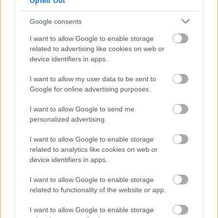
Opted Out
Google consents
Γάτες & σκύλοι
I want to allow Google to enable storage
Ζωηρά
related to advertising like cookies on web or
Βαθμολογήθηκε με
0
από 5
device identifiers in apps.
Το παιχνίδι παίζεται από δύο αντίπαλες ομάδες. Όλοι στέκονται
στα τέσσερα. Οι σκύλοι κυνηγούν τις γάτες. Στο κέντρο χαράζουμε
I want to allow my user data to be sent to
ένα
Google for online advertising purposes.
Καλημέρα
I want to allow Google to send me
personalized advertising.
Γνωριμίας
Βαθμολογήθηκε με
0
από 5
I want to allow Google to enable storage
Η Αγέλη σχηματίζει κύκλο. Ένα Λυκόπουλο βρίσκεται έξω από
related to analytics like cookies on web or
τον κύκλο και γυρίζει γύρω από αυτόν. Όταν αγγίξει ένα άλλο
device identifiers in apps.
I want to allow Google to enable storage
Ο κύκλος των συστάσεων
related to functionality of the website or app.
Γνωριμίας
Βαθμολογήθηκε με
0
από 5
I want to allow Google to enable storage
Στεκόμαστε όλοι σε έναν κύκλο και δεξιόστροφα αρχίζει ο