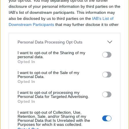
your opt-out. You may separately opt-out of the further
Η βαθμολογία σας
*
disclosure of your personal information by third parties on the
IAB’s list of downstream participants. This information may
Η αξιολόγησή σας
*
also be disclosed by us to third parties on the
IAB’s List of
Downstream Participants
that may further disclose it to other
third parties.
Please note that this website/app uses one or more Google
Personal Data Processing Opt Outs
services and may gather and store information including but
not limited to your visit or usage behaviour. You may click to
I want to opt-out of the Sharing of my
personal data.
grant or deny consent to Google and its third-party tags to
Opted In
Όνομα
*
use your data for below specified purposes in below Google
consent section.
I want to opt-out of the Sale of my
Email
*
Personal Data.
Opted In
Αποθήκευσε το όνομά μου, email, και τον ιστότοπο μου σε
αυτόν τον πλοηγό για την επόμενη φορά που θα σχολιάσω.
I want to opt-out of processing my
Personal Data for Targeted Advertising.
Opted In
ΠΙΣΩ ΣΕ Παιχνίδι Πάντα Πάντα Πάντα
I want to opt-out of Collection, Use,
Retention, Sale, and/or Sharing of my
Σχετικά προϊόντα
Personal Data that Is Unrelated with the
Purposes for which it was collected.