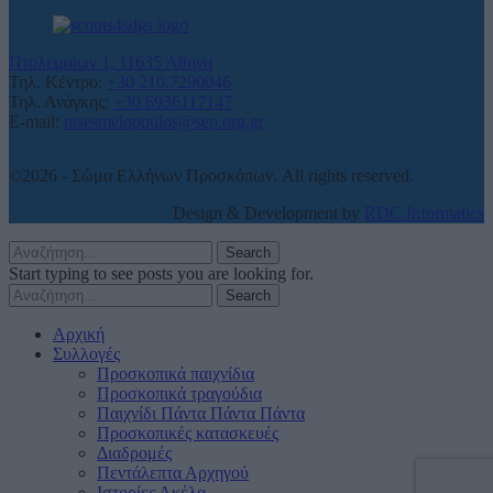
Πτολεμαίων 1, 11635 Αθήνα
Τηλ. Κέντρο:
+30 210.7290046
Τηλ. Ανάγκης:
+30 6936117147
E-mail:
ntsesmelopoulos@sep.org.gr
©2026 - Σώμα Ελλήνων Προσκόπων. All rights reserved.
Design & Development by
RDC Informatics
Search
Start typing to see posts you are looking for.
Search
Αρχική
Συλλογές
Προσκοπικά παιχνίδια
Προσκοπικά τραγούδια
Παιχνίδι Πάντα Πάντα Πάντα
Προσκοπικές κατασκευές
Διαδρομές
Πεντάλεπτα Αρχηγού
Ιστορίες Ακέλα