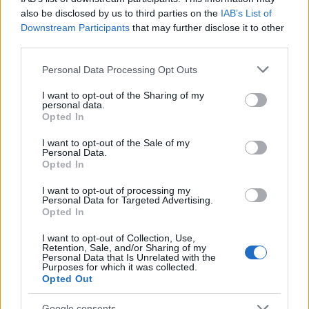
also be disclosed by us to third parties on the
IAB’s List of
Downstream Participants
that may further disclose it to other
third parties.
Please note that this website/app uses one or more Google
Personal Data Processing Opt Outs
services and may gather and store information including but
Όνομα
*
not limited to your visit or usage behaviour. You may click to
I want to opt-out of the Sharing of my
personal data.
grant or deny consent to Google and its third-party tags to
Email
*
Opted In
use your data for below specified purposes in below Google
Αποθήκευσε το όνομά μου, email, και τον ιστότοπο μου σε
consent section.
I want to opt-out of the Sale of my
αυτόν τον πλοηγό για την επόμενη φορά που θα σχολιάσω.
Personal Data.
Opted In
I want to opt-out of processing my
ΠΙΣΩ ΣΕ Παιχνίδι Πάντα Πάντα Πάντα
Personal Data for Targeted Advertising.
Opted In
Σχετικά προϊόντα
I want to opt-out of Collection, Use,
Retention, Sale, and/or Sharing of my
Personal Data that Is Unrelated with the
Purposes for which it was collected.
Opted Out
Αγώνες με μπάλα
Google consents