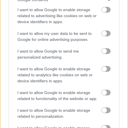
Σκυταλοδρομικά
Βαθμολογήθηκε με
0
από 5
I want to allow Google to enable storage
Υλικά Μπάλες ή τόπια όσες οι Εξάδες Τα Λυκόπουλα στέκονται σε
related to advertising like cookies on web or
Εξάδες στις γραμμές τους. Έχουμε τοποθετήσει απέναντι από την
device identifiers in apps.
Γη, νερό, αέρας
I want to allow my user data to be sent to
Google for online advertising purposes.
Ζωηρά
Βαθμολογήθηκε με
0
από 5
I want to allow Google to send me
Υλικά Κιμωλία Σχεδιάζουμε μια γραμμή στο πάτωμα με κιμωλία.
personalized advertising.
Τα Λυκόπουλα βρίσκονται πίσω από την γραμμή. Ο Ακέλα μπορεί
να
I want to allow Google to enable storage
related to analytics like cookies on web or
Η μάχη
device identifiers in apps.
Ζωηρά
I want to allow Google to enable storage
Βαθμολογήθηκε με
0
από 5
related to functionality of the website or app.
Υλικά Μπάλα μικρή Χαράζουμε στο έδαφος έναν κύκλο. Τα μισά
Λυκόπουλα μπαίνουν μέσα στο κύκλο, τα άλλα μισά μένουν απ’
I want to allow Google to enable storage
related to personalization.
Μέσα στον κύκλο