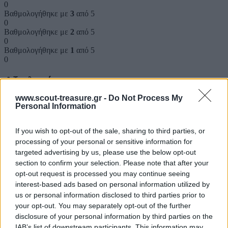
0
Βαθμολογήθηκε με
3
από 5
0
Βαθμολογήθηκε με
2
από 5
0
Βαθμολογήθηκε με
1
από 5
0
Αξιολογήσεις
www.scout-treasure.gr -
Do Not Process My
Clear filters
Personal Information
Δεν υπάρχει καμία αξιολόγηση ακόμη.
If you wish to opt-out of the sale, sharing to third parties, or
processing of your personal or sensitive information for
Κάνετε την πρώτη αξιολόγηση για το προϊόν: “Η αμαρτία”
targeted advertising by us, please use the below opt-out
section to confirm your selection. Please note that after your
Η ηλ. διεύθυνση σας δεν δημοσιεύεται.
Τα υποχρεωτικά πεδία
σημειώνονται με
*
opt-out request is processed you may continue seeing
interest-based ads based on personal information utilized by
Η βαθμολογία σας
*
us or personal information disclosed to third parties prior to
your opt-out. You may separately opt-out of the further
Η αξιολόγησή σας
*
disclosure of your personal information by third parties on the
IAB’s list of downstream participants. This information may