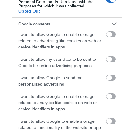
Personal Data that Is Unrelated with the
Purposes for which it was collected.
Σχετικά προϊόντα
Opted Out
Google consents
Ανταλλαγή μπάλας
I want to allow Google to enable storage
related to advertising like cookies on web or
Γνωριμίας
device identifiers in apps.
Βαθμολογήθηκε με
0
από 5
Υλικά Μπάλα ή κουβάρι μαλλιού Η Αγέλη σχηματίζει κύκλο. Τα
I want to allow my user data to be sent to
Λυκόπουλα ανταλλάσσουν τη μπάλα φωνάζοντας το όνομα του
Google for online advertising purposes.
Λυκόπουλου στο
I want to allow Google to send me
Δείχνω το παιδί
personalized advertising.
Γνωριμίας
I want to allow Google to enable storage
Βαθμολογήθηκε με
0
από 5
related to analytics like cookies on web or
Τα Λυκόπουλα τρέχουν ελεύθερα στο χώρο. Ο Ακέλα φωνάζει ένα
device identifiers in apps.
όνομα και το Λυκόπουλο που ακούει το όνομά του μένει
I want to allow Google to enable storage
Η καλή σου η κουβέντα!
related to functionality of the website or app.