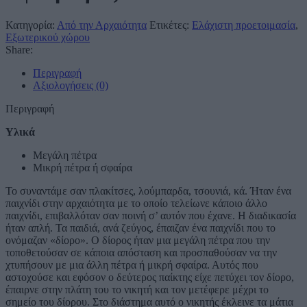
Κατηγορία:
Από την Αρχαιότητα
Ετικέτες:
Ελάχιστη προετοιμασία
,
Εξωτερικού χώρου
Share:
Περιγραφή
Αξιολογήσεις (0)
Περιγραφή
Υλικά
Μεγάλη πέτρα
Μικρή πέτρα ή σφαίρα
Το συναντάμε σαν πλακίτσες, λούμπαρδα, τσουνιά, κά. Ήταν ένα
παιχνίδι στην αρχαιότητα με το οποίο τελείωνε κάποιο άλλο
παιχνίδι, επιβαλλόταν σαν ποινή σ’ αυτόν που έχανε. Η διαδικασία
ήταν απλή. Τα παιδιά, ανά ζεύγος, έπαιζαν ένα παιχνίδι που το
ονόμαζαν «δίορο». Ο δίορος ήταν μια μεγάλη πέτρα που την
τοποθετούσαν σε κάποια απόσταση και προσπαθούσαν να την
χτυπήσουν με μια άλλη πέτρα ή μικρή σφαίρα. Αυτός που
αστοχούσε και εφόσον ο δεύτερος παίκτης είχε πετύχει τον δίορο,
έπαιρνε στην πλάτη του το νικητή και τον μετέφερε μέχρι το
σημείο του δίορου. Στο διάστημα αυτό ο νικητής έκλεινε τα μάτια