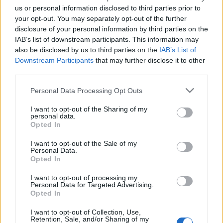
us or personal information disclosed to third parties prior to
Η ηλ. διεύθυνση σας δεν δημοσιεύεται.
Τα υποχρεωτικά πεδία
σημειώνονται με
*
your opt-out. You may separately opt-out of the further
disclosure of your personal information by third parties on the
Η βαθμολογία σας
*
IAB’s list of downstream participants. This information may
also be disclosed by us to third parties on the
IAB’s List of
Η αξιολόγησή σας
*
Downstream Participants
that may further disclose it to other
third parties.
Please note that this website/app uses one or more Google
Personal Data Processing Opt Outs
services and may gather and store information including but
not limited to your visit or usage behaviour. You may click to
I want to opt-out of the Sharing of my
personal data.
grant or deny consent to Google and its third-party tags to
Opted In
use your data for below specified purposes in below Google
Όνομα
*
consent section.
I want to opt-out of the Sale of my
Personal Data.
Email
*
Opted In
Αποθήκευσε το όνομά μου, email, και τον ιστότοπο μου σε
I want to opt-out of processing my
αυτόν τον πλοηγό για την επόμενη φορά που θα σχολιάσω.
Personal Data for Targeted Advertising.
Opted In
I want to opt-out of Collection, Use,
ΠΙΣΩ ΣΕ Παιχνίδι Πάντα Πάντα Πάντα
Retention, Sale, and/or Sharing of my