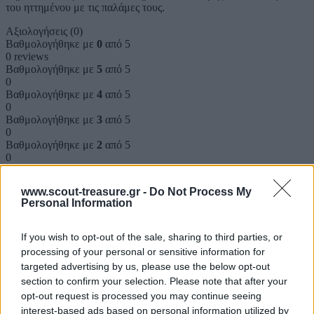
του ηττημένου με τις παλάμες τους.
Αξιολογήσεις (0)
Βαθμολογήθηκε με
0
από 5
0 reviews
Βαθμολογήθηκε με
5
από 5
0
Βαθμολογήθηκε με
4
από 5
0
Βαθμολογήθηκε με
3
από 5
0
Βαθμολογήθηκε με
2
από 5
0
Βαθμολογήθηκε με
1
από 5
0
www.scout-treasure.gr -
Do Not Process My
Personal Information
Αξιολογήσεις
If you wish to opt-out of the sale, sharing to third parties, or
Clear filters
processing of your personal or sensitive information for
targeted advertising by us, please use the below opt-out
Δεν υπάρχει καμία αξιολόγηση ακόμη.
section to confirm your selection. Please note that after your
opt-out request is processed you may continue seeing
Κάνετε την πρώτη αξιολόγηση για το προϊόν: “Εφεδρισμός”
interest-based ads based on personal information utilized by