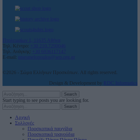
Πτολεμαίων 1, 11635 Αθήνα
Τηλ. Κέντρο:
+30 210.7290046
Τηλ. Ανάγκης:
+30 6936117147
E-mail:
ntsesmelopoulos@sep.org.gr
©2026 - Σώμα Ελλήνων Προσκόπων. All rights reserved.
Design & Development by
RDC Informatics
Search
Start typing to see posts you are looking for.
Search
Αρχική
Συλλογές
Προσκοπικά παιχνίδια
Προσκοπικά τραγούδια
Παιχνίδι Πάντα Πάντα Πάντα