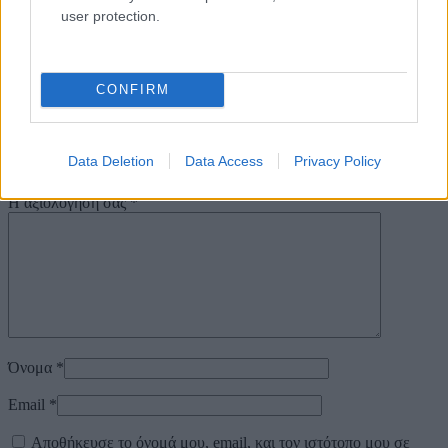
user protection.
Δεν υπάρχει καμία αξιολόγηση ακόμη.
Κάνετε την πρώτη αξιολόγηση για το προϊόν: “ΜΠΟΥΝΤΡΟΥΜΙΑ
ΚΑΙ ΜΑΓΟΙ (DAGGER ROCK)”
CONFIRM
Η ηλ. διεύθυνση σας δεν δημοσιεύεται.
Τα υποχρεωτικά πεδία
σημειώνονται με
*
Data Deletion
Data Access
Privacy Policy
Η βαθμολογία σας
*
Η αξιολόγησή σας
*
Όνομα
*
Email
*
Αποθήκευσε το όνομά μου, email, και τον ιστότοπο μου σε