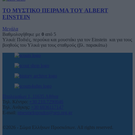
ΤΟ ΜΥΣΤΙΚΟ ΠΕΙΡΑΜΑ ΤΟΥ ALBERT
EINSTEIN
Μεγάλα
Βαθμολογήθηκε με
0
από 5
Υλικά: Ποδιές, περούκα και μουστάκι για τον Einstein και για τους
βοηθούς του Υλικά για τους σταθμούς (βλ. παρακάτω)
Πτολεμαίων 1, 11635 Αθήνα
Τηλ. Κέντρο:
+30 210.7290046
Τηλ. Ανάγκης:
+30 6936117147
E-mail:
ntsesmelopoulos@sep.org.gr
©2026 - Σώμα Ελλήνων Προσκόπων. All rights reserved.