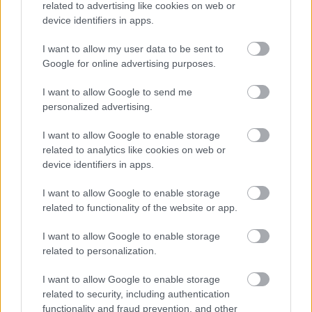
related to advertising like cookies on web or
ΜΠΟΥΝΤΡΟΥΜΙΑ ΚΑΙ ΜΑΓΟΙ (DAGGER ROCK) –
device identifiers in apps.
Νομίσματα
I want to allow my user data to be sent to
ΜΠΟΥΝΤΡΟΥΜΙΑ ΚΑΙ ΜΑΓΟΙ (DAGGER ROCK) – ΔΝΔ –
Χαρακτήρες.xlsx
Google for online advertising purposes.
Αξιολογήσεις (0)
I want to allow Google to send me
Βαθμολογήθηκε με
0
από 5
personalized advertising.
0 reviews
Βαθμολογήθηκε με
5
από 5
I want to allow Google to enable storage
0
Βαθμολογήθηκε με
4
από 5
related to analytics like cookies on web or
0
device identifiers in apps.
Βαθμολογήθηκε με
3
από 5
0
I want to allow Google to enable storage
Βαθμολογήθηκε με
2
από 5
related to functionality of the website or app.
0
Βαθμολογήθηκε με
1
από 5
I want to allow Google to enable storage
0
related to personalization.
Αξιολογήσεις
I want to allow Google to enable storage
related to security, including authentication
Clear filters
functionality and fraud prevention, and other