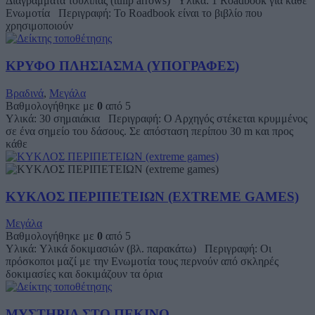
Διαγράμματα τουλίπας (tulip arrows) Υλικά: 1 Roadbook για κάθε
Ενωμοτία Περιγραφή: Το Roadbook είναι το βιβλίο που
χρησιμοποιούν
ΚΡΥΦΟ ΠΛΗΣΙΑΣΜΑ (ΥΠΟΓΡΑΦΕΣ)
Βραδινά
,
Μεγάλα
Βαθμολογήθηκε με
0
από 5
Υλικά: 30 σημαιάκια Περιγραφή: Ο Αρχηγός στέκεται κρυμμένος
σε ένα σημείο του δάσους. Σε απόσταση περίπου 30 m και προς
κάθε
ΚΥΚΛΟΣ ΠΕΡΙΠΕΤΕΙΩΝ (EXTREME GAMES)
Μεγάλα
Βαθμολογήθηκε με
0
από 5
Υλικά: Υλικά δοκιμασιών (βλ. παρακάτω) Περιγραφή: Οι
πρόσκοποι μαζί με την Ενωμοτία τους περνούν από σκληρές
δοκιμασίες και δοκιμάζουν τα όρια
ΜΥΣΤΗΡΙΑ ΣΤΟ ΠΕΚΙΝΟ