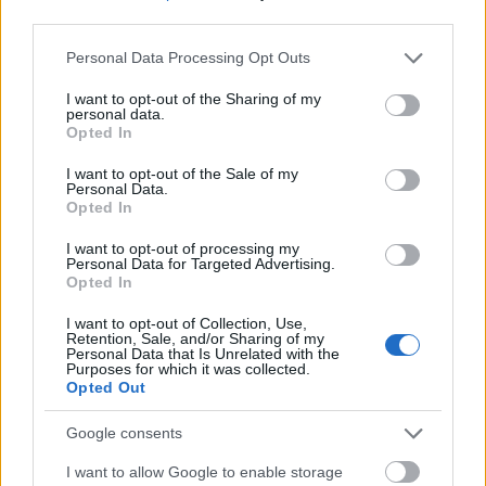
third parties.
Όταν πεθάνει, δίνει 25 χρυσά στον καθένα.
Please note that this website/app uses one or more Google
Personal Data Processing Opt Outs
services and may gather and store information including but
Ζόμπι: Πόντοι ζωής = 30 (60 αν πεθάνει γρήγορα, δεν το λέμε στα
not limited to your visit or usage behaviour. You may click to
I want to opt-out of the Sharing of my
παιδιά). Άμυνα = 12. Επίθεση = 6 πόντοι ζημιάς. Κίνηση = 4. Όταν
personal data.
grant or deny consent to Google and its third-party tags to
πεθάνει, δίνει 30 χρυσά στον καθένα.
Opted In
use your data for below specified purposes in below Google
consent section.
I want to opt-out of the Sale of my
Personal Data.
Ορκ: Πόντοι ζωής = 35 (70 αν πεθάνει γρήγορα, δεν το λέμε στα
Opted In
παιδιά). Άμυνα = 14. Επίθεση = 8 πόντοι ζημιάς. Κίνηση = 5. Όταν
πεθάνει, δίνει 35 χρυσά στον καθένα.
I want to opt-out of processing my
Personal Data for Targeted Advertising.
Opted In
Τελευταίο τέρας, ο γέρος που τους έφερε στο χωριό και
I want to opt-out of Collection, Use,
μεταμορφώνεται σε δράκο. Πόντοι ζωής = 50 (100 αν πεθάνει
Retention, Sale, and/or Sharing of my
Personal Data that Is Unrelated with the
γρήγορα, δεν το λέμε στα παιδιά). Άμυνα = 16. Επίθεση = 10
Purposes for which it was collected.
πόντοι ζημιάς. Κίνηση = 7. Όταν πεθάνει, δίνει 35 χρυσά στον
Opted Out
καθένα.
Google consents
Κατεβάστε:
I want to allow Google to enable storage