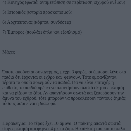
4) Κυνηγός (φωτιά, αντιμετώπιση σε περίπτωση ισχυρού ανέμου)
5) Ιστορικός (ιστορία προσκοπισμού)
6) Αρχιτέκτονας (κόμποι, συνδέσεις)
7) Έμπορος (πουλάει όπλα και εξοπλισμό)
Μάχες
Όποτε ακούγεται συναγερμός, μέχρι 3 φορές, οι έμποροι λένε στα
παιδιά ότι έρχονται οι εχθρο και φεύγουν, Τότε εμφανίζονται
τέρατα τα οποία πολεμούν τα παιδιά. Για να είναι επιτυχής η
επίθεση, τα παιδιά πρέπει να απαντήσουν σωστά σε μια ερώτηση
και να ρίξουν το ζάρι. Αν απαντήσουν σωστά και ξεπεράσουν την
άμυνα του εχθρού, τότε μπορούν να προκαλέσουν πόντους ζημιάς
τόσους όσοι είναι η διαφορά.
Παράδειγμα: Το τέρας έχει 10 άμυνα. Ο παίκτης απαντά σωστά
στην ερώτηση και φέρνει 4 με το ζάρι. Η επίθεση του και το όπλο