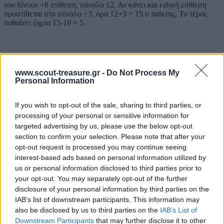
του δίνουν +8 επίθεση, σύνολο 12. Αν κάνει και ειδική επίθεση
προστίθεται στο σύνολο +3, άρα 12+3 = 15 ο παίκτης. Το τέρας
παθαίνει ζημία 15-10 = 5.
Τα τέρατα ρίχνουν μόνο το ζάρι. Για να ισχύσει μια ειδική δύναμη
τα παιδιά πρέπει να απαντήσουν σωστά σε μια ερώτηση αλλιώς
www.scout-treasure.gr -
Do Not Process My
αποτυγχάνουν. Μπορεί να απαντήσει άλλος στην θέση κάποιου,
Personal Information
αλλά τότε δεν θα παίξει όταν έρθει η σειρά του. Η σειρά
καθορίζεται με ζάρι και κάθε παίκτης παίζει μόνο στην σειρά του.
Εξαίρεση αποτελεί ο πολεμιστής με την ιδιότητα «προστασία», ο
If you wish to opt-out of the sale, sharing to third parties, or
οποίος μπορεί να παίξει όταν επιτίθεται το τέρας. Μπορούν να
processing of your personal or sensitive information for
κινηθούν και να επιτεθούν, αλλά ή κινούνται και μετά επιτίθενται ή
targeted advertising by us, please use the below opt-out
επιτίθενται και μετά κινούνται. Μπορούν να επιτεθούν μόνο σε ότι
section to confirm your selection. Please note that after your
βλέπουν, τέρατα και παίκτες και κάθε κίνηση ή περιστροφή μετράει
σαν μια κίνηση.
opt-out request is processed you may continue seeing
interest-based ads based on personal information utilized by
us or personal information disclosed to third parties prior to
your opt-out. You may separately opt-out of the further
Τέρατα
disclosure of your personal information by third parties on the
IAB’s list of downstream participants. This information may
also be disclosed by us to third parties on the
IAB’s List of
Σκελετός: Πόντοι ζωής = 25 (50 αν πεθάνει γρήγορα, δεν το λέμε
Downstream Participants
that may further disclose it to other
στα παιδιά). Άμυνα = 10. Επίθεση = 4 πόντοι ζημιάς. Κίνηση = 4.