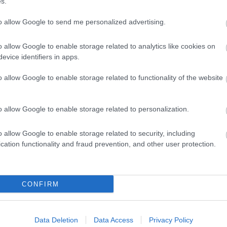
s.
ορπίζονται στο χώρο, εκτός από ένα παιδί, που είναι το «απολωλός π
to allow Google to send me personalized advertising.
o allow Google to enable storage related to analytics like cookies on
evice identifiers in apps.
o allow Google to enable storage related to functionality of the website
φή: Κάθε Ενωμοτία πρέπει γρήγορα να ενώσει 3 κοντάρια μεταξύ του
o allow Google to enable storage related to personalization.
TTLE)
o allow Google to enable storage related to security, including
cation functionality and fraud prevention, and other user protection.
απέζι έχουμε σχεδιάσει ένα διάδρομο με 7 τετραγωνάκια σε σειρά.
CONFIRM
σπίτι», το οποίο μπορεί να είναι ένα δέντρο, ένας στύλος,
Data Deletion
Data Access
Privacy Policy