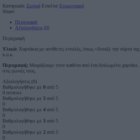
Κατηγορία:
Ζωηρά
Ετικέτα:
Ενωμοτιακό
Share:
Περιγραφή
Αξιολογήσεις (0)
Περιγραφή
Υλικά:
Χαρτάκια με αντίθετες εντολές, όπως «Άνοιξε την πόρτα της
κ.ο.κ.
Περιγραφή:
Μοιράζουμε στον καθένα από ένα διπλωμένο χαρτάκι. Μ
στις γωνιές τους.
Αξιολογήσεις (0)
Βαθμολογήθηκε με
0
από 5
0 reviews
Βαθμολογήθηκε με
5
από 5
0
Βαθμολογήθηκε με
4
από 5
0
Βαθμολογήθηκε με
3
από 5
0
Βαθμολογήθηκε με
2
από 5
0