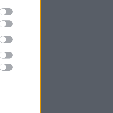
ρόβατο».
ς με παράλληλες