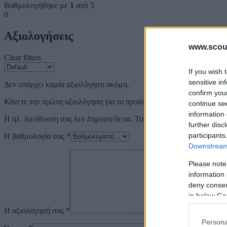
Βαθμολογήθηκε με
1
από 5
0
Αξιολογήσεις
www.scout
Clear filters
If you wish 
sensitive in
Δεν υπάρχει καμία αξιολόγηση ακόμη.
confirm you
Κάνετε την πρώτη αξιολόγηση για το προϊόν: “ΑΝΤΙΘΕΤΕΣ Ε
continue se
information 
Η ηλ. διεύθυνση σας δεν δημοσιεύεται.
Τα υποχρεωτικά πεδία σημε
further disc
participants
Η βαθμολογία σας
*
Downstream 
Please note
information 
deny consent
in below Go
Η αξιολόγησή σας
*
Persona