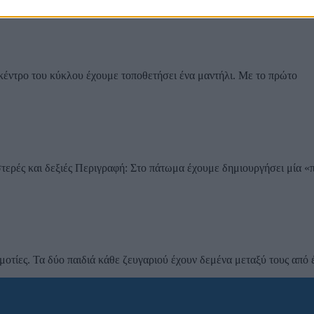
 κέντρο του κύκλου έχουμε τοποθετήσει ένα μαντήλι. Με το πρώτο
τερές και δεξιές Περιγραφή: Στο πάτωμα έχουμε δημιουργήσει μία «π
τίες. Τα δύο παιδιά κάθε ζευγαριού έχουν δεμένα μεταξύ τους από έ