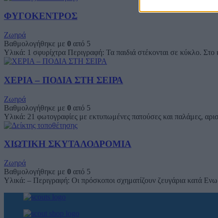
ΦΥΓΟΚΕΝΤΡΟΣ
Ζωηρά
Βαθμολογήθηκε με
0
από 5
Υλικά: 1 σφυρίχτρα Περιγραφή: Τα παιδιά στέκονται σε κύκλο. Στο
ΧΕΡΙΑ – ΠΟΔΙΑ ΣΤΗ ΣΕΙΡΑ
Ζωηρά
Βαθμολογήθηκε με
0
από 5
Υλικά: 21 φωτογραφίες με εκτυπωμένες πατούσες και παλάμες, αρισ
ΧΙΩΤΙΚΗ ΣΚΥΤΑΛΟΔΡΟΜΙΑ
Ζωηρά
Βαθμολογήθηκε με
0
από 5
Υλικά: – Περιγραφή: Οι πρόσκοποι σχηματίζουν ζευγάρια κατά Ενωμο