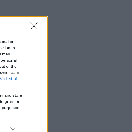
sonal or
ection to
ou may
 personal
out of the
 downstream
B’s List of
er and store
to grant or
ed purposes