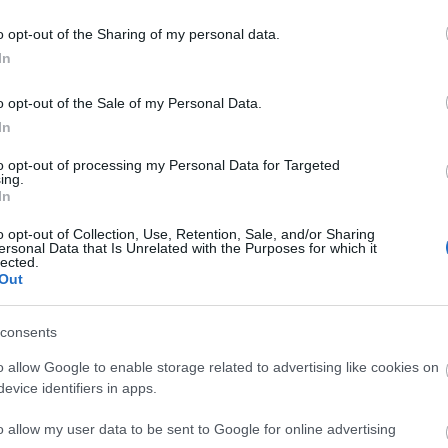
o opt-out of the Sharing of my personal data.
In
ν τον πλοηγό για την επόμενη φορά που θα σχολιάσω.
o opt-out of the Sale of my Personal Data.
In
to opt-out of processing my Personal Data for Targeted
ing.
In
o opt-out of Collection, Use, Retention, Sale, and/or Sharing
ersonal Data that Is Unrelated with the Purposes for which it
lected.
ΟΣ
Out
consents
λαστικά μπουκάλια ανά Ενωμοτία Περιγραφή: Το παιχνίδι αυτό
o allow Google to enable storage related to advertising like cookies on
evice identifiers in apps.
o allow my user data to be sent to Google for online advertising