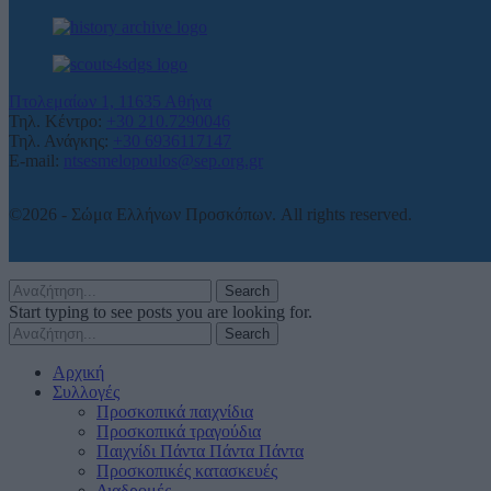
Πτολεμαίων 1, 11635 Αθήνα
Τηλ. Κέντρο:
+30 210.7290046
Τηλ. Ανάγκης:
+30 6936117147
E-mail:
ntsesmelopoulos@sep.org.gr
©2026 - Σώμα Ελλήνων Προσκόπων. All rights reserved.
Search
Start typing to see posts you are looking for.
Search
Αρχική
Συλλογές
Προσκοπικά παιχνίδια
Προσκοπικά τραγούδια
Παιχνίδι Πάντα Πάντα Πάντα
Προσκοπικές κατασκευές
Διαδρομές