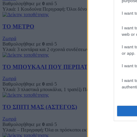
purpose
Βαθμολογήθηκε με
0
από 5
Υλικά: 1 Κουδούνα Περιγραφή: Όλοι δένουν τα μάτια τους και διασκ
I want 
ΤΟ ΜΕΤΡΟ
I want t
web or d
Ζωηρά
Βαθμολογήθηκε με
0
από 5
I want t
Υλικά: 3 κοντάρια και 2 σχοινιά συνδέσεων ανά Ενωμοτία. Περιγρα
or app.
I want t
ΤΟ ΜΠΟΥΚΑΛΙ ΠΟΥ ΠΕΡΠΑΤΑΕΙ (WALKER BO
Ζωηρά
I want t
Βαθμολογήθηκε με
0
από 5
authenti
Υλικά: 3 πλαστικά μπουκάλια, 1 τραπέζι Περιγραφή: Πάνω σε ένα τρ
ΤΟ ΣΠΙΤΙ ΜΑΣ (ΑΣΤΕΓΟΣ)
Ζωηρά
Βαθμολογήθηκε με
0
από 5
Υλικά: – Περιγραφή: Όλα οι πρόσκοποι εκτός από δύο βρίσκουν ένα «