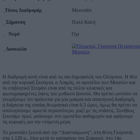
Τύπος Διαδρομής
Μονοπάτι
Σήμανση
Πολύ Καλή
Νερό
Όχι
Δυσκολία
Η διαδρομή αυτή είναι από τις πιο δημοφιλείς του Ολύμπου. Η θέα
από την κορυφή Σκούρτα, ο Λαιμός, το οροπέδιο των Μουσών και
το επιβλητικό Στεφάνι είναι από τις πλέον κλασικές και
φωτογραφημένες όψεις του μυθικού βουνού. Θα πρέπει ωστόσο να
γνωρίζουμε ότι πρόκειται για μία μακριά και απαιτητική διαδρομή,
η διάρκεια της οποίας θεωρητικά είναι 6,5 ώρες, όμως θα πρέπει να
υπολογίσουμε αρκετά περισσότερο, μαζί με τις στάσεις. Συνήθως
ξεκινάμε πρωί, φτάνουμε στο οροπέδιο αυθημερόν και αφήνουμε
τις κορυφές για την επόμενη μέρα.
Το μονοπάτι ξεκινά από την “Διασταύρωση”, στη θέση Γκορτσιά,
στα 1.120 μ., λίγο μετά το καταφύγιο του Σταυρού, στο 14ο