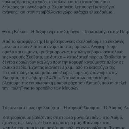
πρώτος όροφος στεγάζει το σαλόνι και το εστιατόριο και ο
δεύτερος τα υπνοδωμάτια. Στο ισόγειο λειτουργεί καταφύγιο
ανάγκης. και στον περιβάλλοντα χώρο υπάρχει ελικοδρόμιο.
Θέση Κόκκα – Η δεξαμενή στον Στράγγο – Το καταφύγιο στην Πετ
Από το καταφύγιο της Πετρόστρουγκας ακολουθούμε το ευκρινές
μονοπάτι που ελίσσεται ανάμεσα στα ρόμπολα. Ανηφορίζουμε
ομαλά και επίμονα, τραβερσάροντας την πλαγιά βορειοανατολικά
της κορυφής Σκούρτα, με δυτική – νοτιοδυτική πορεία. Σταδιακά τα
δέντρα αραιώνουν και λίγο πριν την κορυφή κινούμαστε πλέον σε
αλπικό πεδίο. Έχοντας διανύσει 3 χλμ. από το καταφύγιο της
Πετρόστρουγκας και μετά από 2 ώρες πορείας, φτάνουμε στην
Σκούρτα, σε υψόμετρο 2.476 μ. Νοτιοδυτικά μπροστά μας,
βλέπουμε την εντυπωσιακή μακριά ράχη του Λαιμού, που αποτελεί
την “πύλη” για το οροπέδιο των Μουσών.
Το μονοπάτι προς την Σκούρτα – Η κορυφή Σκούρτα – Ο Λαιμός. Δε
Κατηφορίζουμε βαδίζοντας σε στρωτό μονοπάτι πάνω στο Λαιμό,
έχοντας τις πλαγιές δεξιά και αριστερά μας. Φτάνουμε στο
χαμηλότερο σημείο και αρχίζουμε πάλι να ανηφορίζουμε. Έχοντας