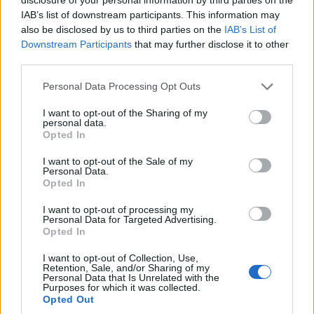
IAB’s list of downstream participants. This information may
Το καταφύγιο “Χρήστος Κάκαλος” – Το καταφύγιο “Γιόσος Αποστο
also be disclosed by us to third parties on the
IAB’s List of
Την επόμενη μέρα μπορούμε να ξεκινήσουμε από το οροπέδιο των
Downstream Participants
that may further disclose it to other
Μουσών για την ανάβαση μας στο Μύτικα. Μπορούμε επίσης να
third parties.
επιχειρήσουμε τη μικρή ανάβαση στην κορυφή Προφήτης Ηλίας,
στα 2.803 μ. Από το καταφύγιο «Γιόσος Αποστολίδης», θα
Please note that this website/app uses one or more Google
Personal Data Processing Opt Outs
χρειαστούμε λιγότερο από 40 λεπτά μέχρι την κορυφή, πάνω στην
services and may gather and store information including but
οποία βρίσκεται χτισμένο το ομώνυμο εκκλησάκι. Η θέα προς τις
not limited to your visit or usage behaviour. You may click to
I want to opt-out of the Sharing of my
βόρειες κόψεις και ανατολικά προς τη θάλασσα είναι επιβλητική.
personal data.
grant or deny consent to Google and its third-party tags to
Το σημείο είναι ιδανικό, για να δούμε τις πρώτες αχτίδες του ήλιου
Opted In
να χαϊδεύουν το Στεφάνι.
use your data for below specified purposes in below Google
consent section.
I want to opt-out of the Sale of my
Personal Data.
Opted In
Ο Προφήτης Ηλίας (δεξιά) & η Τούμπα (αριστερά). Στο διάσελο το 
I want to opt-out of processing my
Personal Data for Targeted Advertising.
Opted In
Πανόραμα του Ορεπεδίου των Μουσών. Μύτικας – Στεφάνη – Τούμπ
I want to opt-out of Collection, Use,
Retention, Sale, and/or Sharing of my
Personal Data that Is Unrelated with the
Επισήμανση :
Για χάρτες της περιοχής απευθύνεστε μόνο στα
Purposes for which it was collected.
εξειδικευμένα καταστήματα και ενημερωθείτε για τις τοπικές
Opted Out
συνθήκες από τους Προσκόπους της Κεντρικής Μακεδονίας, τους