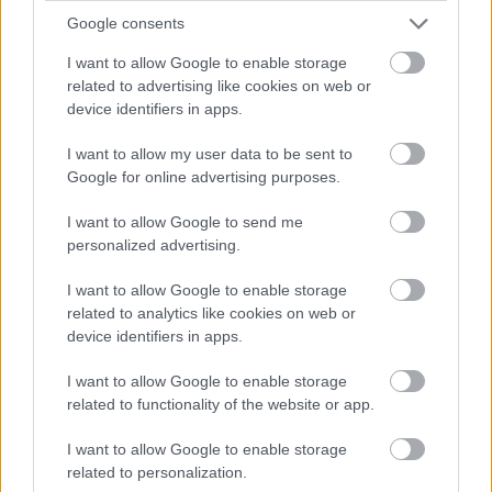
υπεύθυνους των καταφυγίων, τους ορειβατικούς συλλόγους κλπ.
Google consents
I want to allow Google to enable storage
related to advertising like cookies on web or
Αξιολογήσεις (0)
device identifiers in apps.
Βαθμολογήθηκε με
0
από 5
0 reviews
Βαθμολογήθηκε με
5
από 5
I want to allow my user data to be sent to
0
Google for online advertising purposes.
Βαθμολογήθηκε με
4
από 5
0
I want to allow Google to send me
Βαθμολογήθηκε με
3
από 5
personalized advertising.
0
Βαθμολογήθηκε με
2
από 5
0
I want to allow Google to enable storage
Βαθμολογήθηκε με
1
από 5
related to analytics like cookies on web or
0
device identifiers in apps.
Αξιολογήσεις
I want to allow Google to enable storage
related to functionality of the website or app.
Clear filters
I want to allow Google to enable storage
related to personalization.
Δεν υπάρχει καμία αξιολόγηση ακόμη.