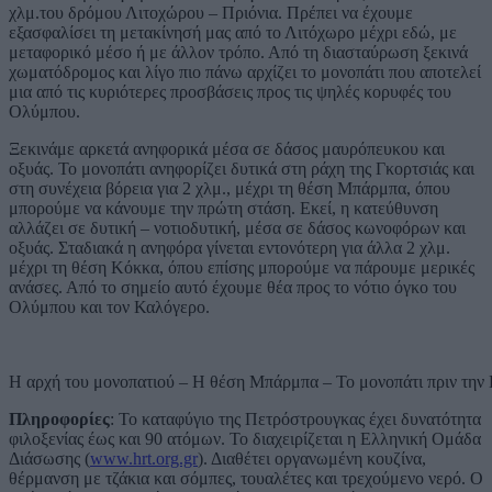
χλμ.του δρόμου Λιτοχώρου – Πριόνια. Πρέπει να έχουμε
εξασφαλίσει τη μετακίνησή μας από το Λιτόχωρο μέχρι εδώ, με
μεταφορικό μέσο ή με άλλον τρόπο. Από τη διασταύρωση ξεκινά
χωματόδρομος και λίγο πιο πάνω αρχίζει το μονοπάτι που αποτελεί
μια από τις κυριότερες προσβάσεις προς τις ψηλές κορυφές του
Ολύμπου.
Ξεκινάμε αρκετά ανηφορικά μέσα σε δάσος μαυρόπευκου και
οξυάς. Το μονοπάτι ανηφορίζει δυτικά στη ράχη της Γκορτσιάς και
στη συνέχεια βόρεια για 2 χλμ., μέχρι τη θέση Μπάρμπα, όπου
μπορούμε να κάνουμε την πρώτη στάση. Εκεί, η κατεύθυνση
αλλάζει σε δυτική – νοτιοδυτική, μέσα σε δάσος κωνοφόρων και
οξυάς. Σταδιακά η ανηφόρα γίνεται εντονότερη για άλλα 2 χλμ.
μέχρι τη θέση Κόκκα, όπου επίσης μπορούμε να πάρουμε μερικές
ανάσες. Από το σημείο αυτό έχουμε θέα προς το νότιο όγκο του
Ολύμπου και τον Καλόγερο.
Η αρχή του μονοπατιού – Η θέση Μπάρμπα – Το μονοπάτι πριν την
Πληροφορίες
: Το καταφύγιο της Πετρόστρουγκας έχει δυνατότητα
φιλοξενίας έως και 90 ατόμων. Το διαχειρίζεται η Ελληνική Ομάδα
Διάσωσης (
www.hrt.org.gr
). Διαθέτει οργανωμένη κουζίνα,
θέρμανση με τζάκια και σόμπες, τουαλέτες και τρεχούμενο νερό. Ο