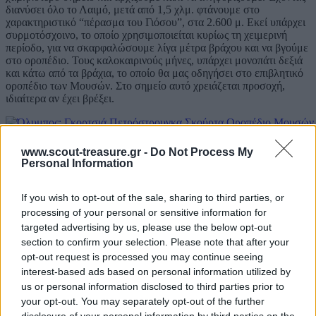
διανύσει όλο το Λαιμό, μετά από 1,5 χλμ. φτάνουμε στο
χαρακτηριστικό “πέρασμα του Γιόσου”, στα 2.600 μ. Εκεί υπάρχει
συρμοτόσχοινο, το οποίο χρησιμοποιείται κυρίως τη χειμερινή
περίοδο, για να σκαρφαλώσουμε λίγα μέτρα βράχου και να βγούμε
στο οροπέδιο. Τους καλοκαιρινούς μήνες, υπάρχει μονοπάτι δεξιά
και κάτω από τα βράχια, το οποίο θα μας οδηγήσει στο επιβλητικό
οροπέδιο των Μουσών. Στο σημείο αυτό χρειάζεται προσοχή,
ιδιαίτερα αν έχει βρέξει.
Ο Λαιμός από το πέρασμα του Γιόσου – Το Πέρασμα του Γιόσου – Τ
www.scout-treasure.gr -
Do Not Process My
Personal Information
Αμέσως μετά την είσοδο μας στο οροπέδιο, το μονοπάτι διχάζεται.
Όπως μας πληροφορούν οι πινακίδες, αν πάμε δεξιά θα
οδηγηθούμε στο καταφύγιο “Γιόσος Αποστολίδης”, ενώ αν πάμε
If you wish to opt-out of the sale, sharing to third parties, or
αριστερά, στο μικρότερο καταφύγιο “Χρήστος Κάκκαλος”.
processing of your personal or sensitive information for
Μπορούμε να διανυκτερεύσουμε σε κάποιο από τα δύο καταφύγια
targeted advertising by us, please use the below opt-out
ή σε αντίσκηνα στο οροπέδιο, αν ο καιρός το επιτρέπει και εφόσον
section to confirm your selection. Please note that after your
έχουμε επαρκή εξοπλισμό. Από την Σκούρτα μέχρι εδώ έχουμε
opt-out request is processed you may continue seeing
περπατήσει περίπου 2 ώρες. Έξω, το εμβληματικό Στεφάνι
interest-based ads based on personal information utilized by
δημιουργεί ένα μυθικό σκηνικό σπάνιας φυσικής ομορφιάς και
μεγαλοπρέπειας.
us or personal information disclosed to third parties prior to
your opt-out. You may separately opt-out of the further
disclosure of your personal information by third parties on the