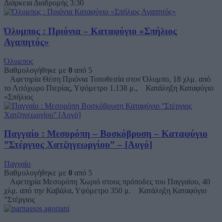
Διάρκεια Διαδρομής 3:30
Όλυμπος : Πριόνια – Καταφύγιο «Σπήλιος
Αγαπητός»
Όλυμπος
Βαθμολογήθηκε με
0
από 5
Αφετηρία Θέση Πριόνια Τοποθεσία στον Όλυμπο, 18 χλμ. από
το Λιτόχωρο Πιερίας, Υψόμετρο 1.138 μ., Κατάληξη Καταφύγιο
«Σπήλιος
Παγγαίο : Μεσορόπη – Βοσκόβρυση – Καταφύγιο
”Στέργιος Χατζηγεωργίου” – [Αυγό]
Παγγαίο
Βαθμολογήθηκε με
0
από 5
Αφετηρία Μεσορόπη Χωριό στους πρόποδες του Παγγαίου, 40
χλμ. από την Καβάλα, Υψόμετρο 350 μ. Κατάληξη Καταφύγιο
”Στέργιος