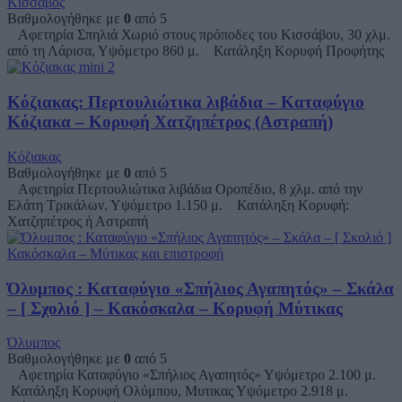
Κίσσαβος
Βαθμολογήθηκε με
0
από 5
Αφετηρία Σπηλιά Χωριό στους πρόποδες του Κισσάβου, 30 χλμ.
από τη Λάρισα, Υψόμετρο 860 μ. Κατάληξη Κορυφή Προφήτης
Κόζιακας: Περτουλιώτικα λιβάδια – Καταφύγιο
Κόζιακα – Κορυφή Χατζηπέτρος (Αστραπή)
Κόζιακας
Βαθμολογήθηκε με
0
από 5
Αφετηρία Περτουλιώτικα λιβάδια Οροπέδιο, 8 χλμ. από την
Ελάτη Τρικάλων. Υψόμετρο 1.150 μ. Κατάληξη Κορυφή:
Χατζηπέτρος ή Αστραπή
Όλυμπος : Καταφύγιο «Σπήλιος Αγαπητός» – Σκάλα
– [ Σχολιό ] – Κακόσκαλα – Κορυφή Μύτικας
Όλυμπος
Βαθμολογήθηκε με
0
από 5
Αφετηρία Καταφύγιο «Σπήλιος Αγαπητός» Υψόμετρο 2.100 μ.
Κατάληξη Κορυφή Ολύμπου, Μυτικας Υψόμετρο 2.918 μ.