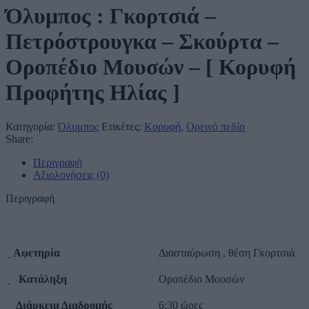
Όλυμπος : Γκορτσιά –
Πετρόστρουγκα – Σκούρτα –
Οροπέδιο Μουσών – [ Κορυφή
Προφήτης Ηλίας ]
Κατηγορία:
Όλυμπος
Ετικέτες:
Κορυφή
,
Ορεινό πεδίο
Share:
Περιγραφή
Αξιολογήσεις (0)
Περιγραφή
Αφετηρία
Διασταύρωση , θέση Γκορτσιά
Κατάληξη
Οροπέδιο Μουσών
Διάρκεια Διαδρομής
6:30 ώρες