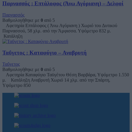
Παρνασσός : Επτάλοφος (Άνω Αγόριανη) – Δελφοί
Παρνασσός
Βαθμολογήθηκε με
0
από 5
Αφετηρία Επτάλοφος ( Άνω Αγόριανη ) Χωριό του Δυτικού
Παρνασσού, 58 χλμ. από την Άμφισσα. Υψόμετρο 832 μ.
Κατάληξη
Ταΰγετος : Καταφύγιο – Αναβρυτή
Ταΰγετος
Βαθμολογήθηκε με
0
από 5
Αφετηρία Καταφύγιο Ταϋγέτου Θέση Βαρβάρα, Υψόμετρο 1.550
μ. Κατάληξη Αναβρυτή Χωριό 14 χλμ. από την Σπάρτη,
Υψόμετρο 850